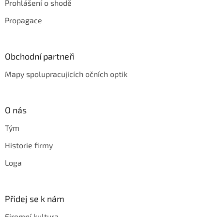
Prohlášení o shodě
Propagace
Obchodní partneři
Mapy spolupracujících očních optik
O nás
Tým
Historie firmy
Loga
Přidej se k nám
Firemní kultura