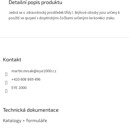
Detailní popis produktu
Jedná se o zdravotnický prostředek třídy I. Brýlové obruby jsou určeny k
použití ve spojení s dioptrickými čočkami určenými ke korekci zraku.
Z
á
p
a
Kontakt
t
martin.misak
@
eye2000.cz
í
+420 608 869 496
EYE 2000
Technická dokumentace
Katalogy + formuláře