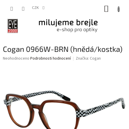
Přejít
NÁKUP
na
CZK
obsah
KOŠÍK
Cogan 0966W-BRN (hnědá/kostka)
Průměrné
Neohodnoceno
Podrobnosti hodnocení
Značka:
Cogan
hodnocení
produktu
je
0,0
z
5
hvězdiček.