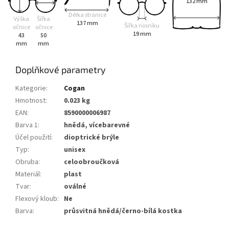
132 mm
Délka stranice
Výška
Šířka
137 mm
Šířka nosníku
očnice
očnice
19 mm
43
50
mm
mm
Doplňkové parametry
Kategorie
:
Cogan
Hmotnost
:
0.023 kg
EAN
:
8590000006987
Barva 1
:
hnědá, vícebarevné
Účel použití
:
dioptrické brýle
Typ
:
unisex
Obruba
:
celoobroučková
Materiál
:
plast
Tvar
:
oválné
Flexový kloub
:
Ne
Barva
:
průsvitná hnědá/černo-bílá kostka