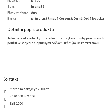
Materiál
:
plast
Tvar
:
hranaté
Flexový kloub
:
Ano
Barva
:
průsvitná tmavá červená/černá šedá kostka
Detailní popis produktu
Jedná se o zdravotnický prostředek třídy I. Brýlové obruby jsou určeny k
použití ve spojení s dioptrickými čočkami určenými ke korekci zraku.
Z
á
p
a
Kontakt
t
martin.misak
@
eye2000.cz
í
+420 608 869 496
EYE 2000