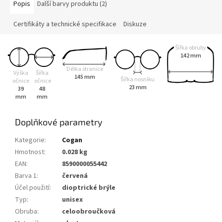
Popis
Další barvy produktu (2)
Certifikáty a technické specifikace
Diskuze
Šířka obruby
142 mm
Délka stranice
Výška
Šířka
145 mm
Šířka nosníku
očnice
očnice
23 mm
39
48
mm
mm
Doplňkové parametry
Kategorie
:
Cogan
Hmotnost
:
0.028 kg
EAN
:
8590000055442
Barva 1
:
červená
Účel použití
:
dioptrické brýle
Typ
:
unisex
Obruba
:
celoobroučková