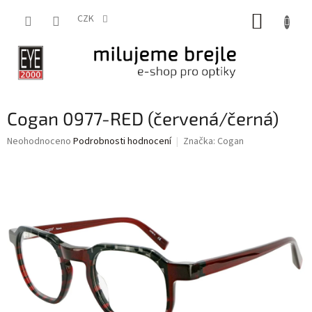
Přejít
NÁKUP
na
CZK
obsah
KOŠÍK
Cogan 0977-RED (červená/černá)
Průměrné
Neohodnoceno
Podrobnosti hodnocení
Značka:
Cogan
hodnocení
produktu
je
0,0
z
5
hvězdiček.