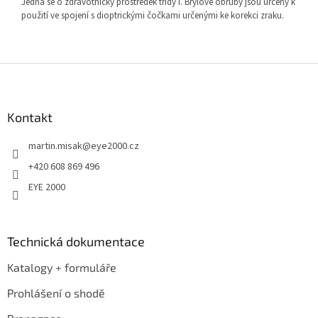
Jedná se o zdravotnický prostředek třídy I. Brýlové obruby jsou určeny k
použití ve spojení s dioptrickými čočkami určenými ke korekci zraku.
Z
á
p
a
Kontakt
t
martin.misak
@
eye2000.cz
í
+420 608 869 496
EYE 2000
Technická dokumentace
Katalogy + formuláře
Prohlášení o shodě