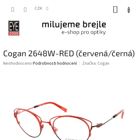
Přejít
NÁKUP
na
CZK
obsah
KOŠÍK
Cogan 2648W-RED (červená/černá)
Průměrné
Neohodnoceno
Podrobnosti hodnocení
Značka:
Cogan
hodnocení
produktu
je
0,0
z
5
hvězdiček.