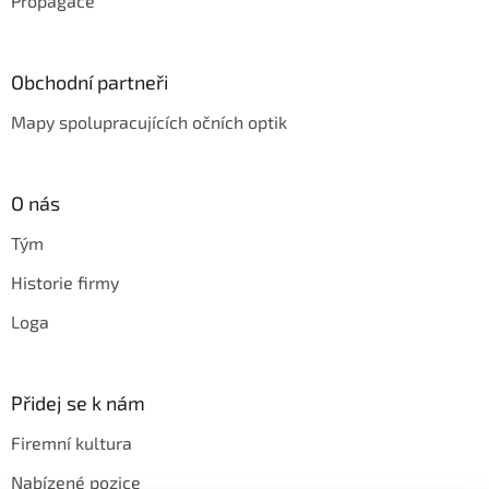
Propagace
Obchodní partneři
Mapy spolupracujících očních optik
O nás
Tým
Historie firmy
Loga
Přidej se k nám
Firemní kultura
Nabízené pozice