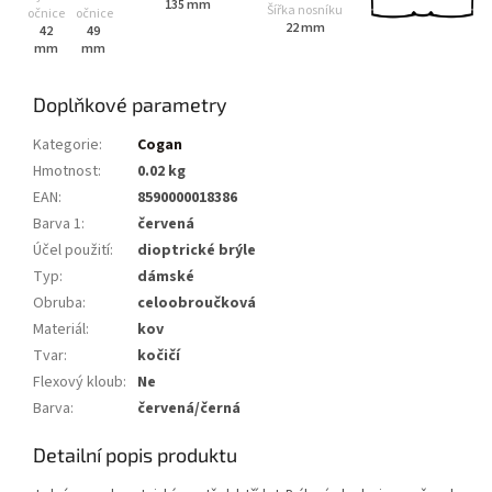
135 mm
Šířka nosníku
očnice
očnice
22 mm
42
49
mm
mm
Doplňkové parametry
Kategorie
:
Cogan
Hmotnost
:
0.02 kg
EAN
:
8590000018386
Barva 1
:
červená
Účel použití
:
dioptrické brýle
Typ
:
dámské
Obruba
:
celoobroučková
Materiál
:
kov
Tvar
:
kočičí
Flexový kloub
:
Ne
Barva
:
červená/černá
Detailní popis produktu