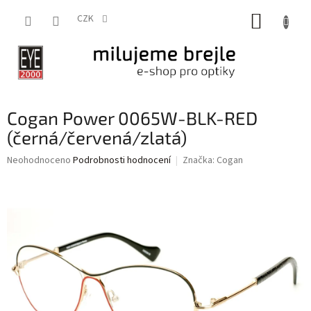
Přejít
NÁKUP
na
CZK
obsah
KOŠÍK
Cogan Power 0065W-BLK-RED
(černá/červená/zlatá)
Průměrné
Neohodnoceno
Podrobnosti hodnocení
Značka:
Cogan
hodnocení
produktu
je
0,0
z
5
hvězdiček.