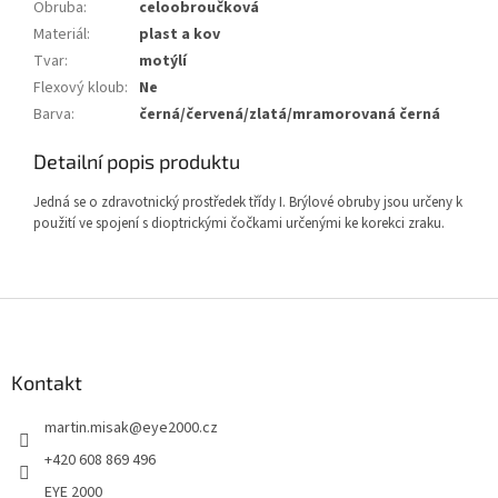
Obruba
:
celoobroučková
Materiál
:
plast a kov
Tvar
:
motýlí
Flexový kloub
:
Ne
Barva
:
černá/červená/zlatá/mramorovaná černá
Detailní popis produktu
Jedná se o zdravotnický prostředek třídy I. Brýlové obruby jsou určeny k
použití ve spojení s dioptrickými čočkami určenými ke korekci zraku.
Z
á
p
a
Kontakt
t
martin.misak
@
eye2000.cz
í
+420 608 869 496
EYE 2000