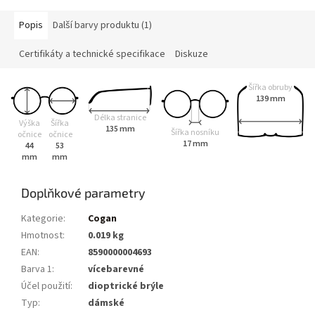
Popis
Další barvy produktu (1)
Certifikáty a technické specifikace
Diskuze
Šířka obruby
139 mm
Délka stranice
Výška
Šířka
135 mm
Šířka nosníku
očnice
očnice
17 mm
44
53
mm
mm
Doplňkové parametry
Kategorie
:
Cogan
Hmotnost
:
0.019 kg
EAN
:
8590000004693
Barva 1
:
vícebarevné
Účel použití
:
dioptrické brýle
Typ
:
dámské