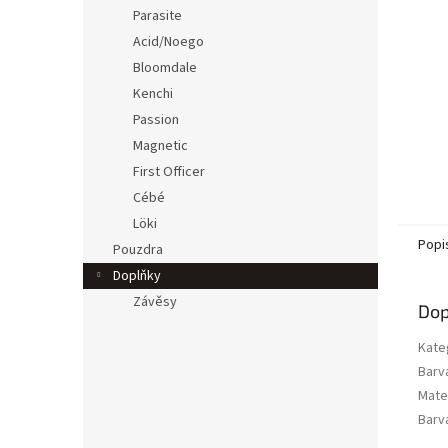
n
Parasite
e
Acid/Noego
l
Bloomdale
Kenchi
Passion
Magnetic
First Officer
Cébé
Löki
Popi
Pouzdra
Doplňky
Závěsy
Dop
Kate
Barv
Mater
Barv