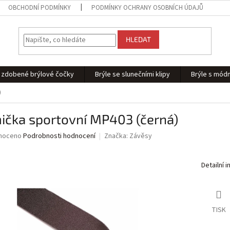
OBCHODNÍ PODMÍNKY
PODMÍNKY OCHRANY OSOBNÍCH ÚDAJŮ
HLEDAT
 - zdobené brýlové čočky
Brýle se slunečními klipy
Brýle s módn
)
ička sportovní MP403 (černá)
né
noceno
Podrobnosti hodnocení
Značka:
Závěsy
ní
u
Detailní 
ek.
TISK