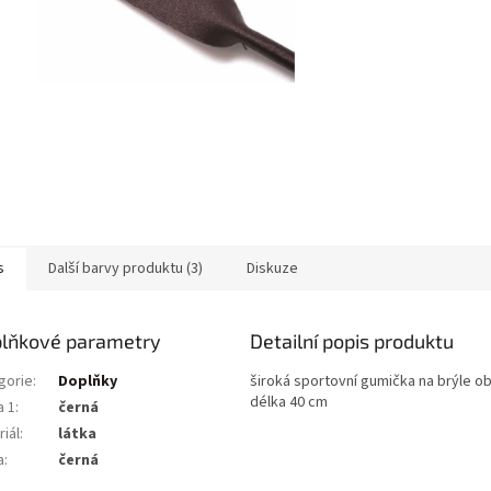
s
Další barvy produktu (3)
Diskuze
lňkové parametry
Detailní popis produktu
gorie
:
Doplňky
široká sportovní gumička na brýle ob
délka 40 cm
a 1
:
černá
iál
:
látka
a
:
černá