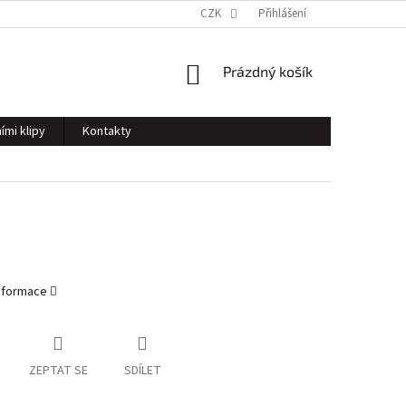
CZK
Přihlášení
NÁKUPNÍ
Prázdný košík
KOŠÍK
ími klipy
Kontakty
informace
ZEPTAT SE
SDÍLET