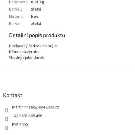
Hmotnost
:
0.01 kg
Barva 1
:
zlatá
Materiál
:
kov
Barva
:
zlatá
Detailní popis produktu
Pozlacený řetízek na brýle
Německá výroba
Vhodný i jako dárek
Z
á
p
a
Kontakt
t
martin.misak
@
eye2000.cz
í
+420 608 869 496
EYE 2000