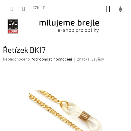
Přejít
NÁKUP
na
CZK
obsah
KOŠÍK
Řetízek BK17
Průměrné
Neohodnoceno
Podrobnosti hodnocení
Značka:
Závěsy
hodnocení
produktu
je
0,0
z
5
hvězdiček.