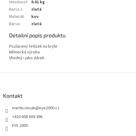
Hmotnost
:
0.01 kg
Barva 1
:
zlatá
Materiál
:
kov
Barva
:
zlatá
Detailní popis produktu
Pozlacený řetízek na brýle
Německá výroba
Vhodný i jako dárek
Z
á
p
a
Kontakt
t
martin.misak
@
eye2000.cz
í
+420 608 869 496
EYE 2000