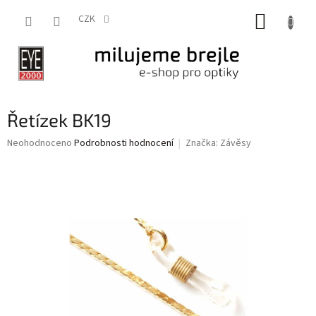
Přejít
NÁKUP
na
CZK
obsah
KOŠÍK
Řetízek BK19
Průměrné
Neohodnoceno
Podrobnosti hodnocení
Značka:
Závěsy
hodnocení
produktu
je
0,0
z
5
hvězdiček.