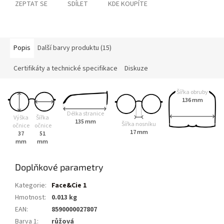
ZEPTAT SE
SDÍLET
KDE KOUPÍTE
Popis
Další barvy produktu (15)
Certifikáty a technické specifikace
Diskuze
Šířka obruby
136 mm
Délka stranice
Výška
Šířka
135 mm
Šířka nosníku
očnice
očnice
17 mm
37
51
mm
mm
Doplňkové parametry
Kategorie
:
Face&Cie 1
Hmotnost
:
0.013 kg
EAN
:
8590000027807
Barva 1
:
růžová