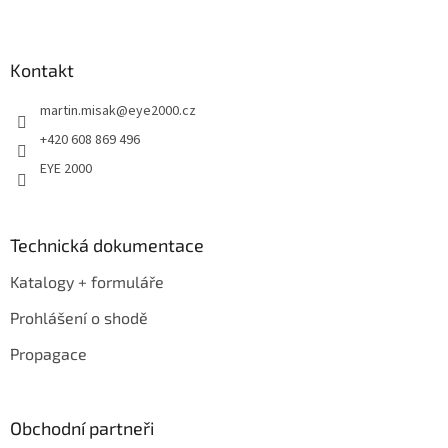
Z
á
p
a
Kontakt
t
martin.misak
@
eye2000.cz
í
+420 608 869 496
EYE 2000
Technická dokumentace
Katalogy + formuláře
Prohlášení o shodě
Propagace
Obchodní partneři