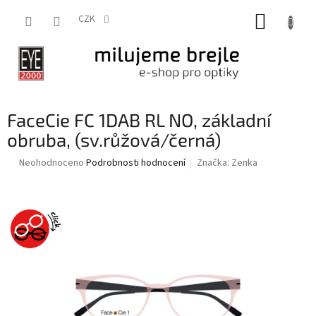
Přejít
NÁKUP
na
CZK
obsah
KOŠÍK
FaceCie FC 1DAB RL NO, základní
obruba, (sv.růžová/černá)
Průměrné
Neohodnoceno
Podrobnosti hodnocení
Značka:
Zenka
hodnocení
produktu
je
0,0
z
5
hvězdiček.