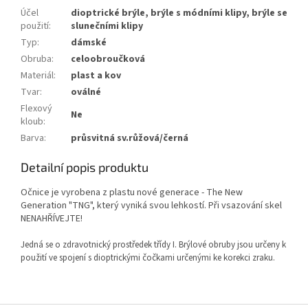
Účel
dioptrické brýle, brýle s módními klipy, brýle se
použití
:
slunečními klipy
Typ
:
dámské
Obruba
:
celoobroučková
Materiál
:
plast a kov
Tvar
:
oválné
Flexový
Ne
kloub
:
Barva
:
průsvitná sv.růžová/černá
Detailní popis produktu
Očnice je vyrobena z plastu nové generace - The New
Generation "TNG", který vyniká svou lehkostí. Při vsazování skel
NENAHŘÍVEJTE!
Jedná se o zdravotnický prostředek třídy I. Brýlové obruby jsou určeny k
použití ve spojení s dioptrickými čočkami určenými ke korekci zraku.