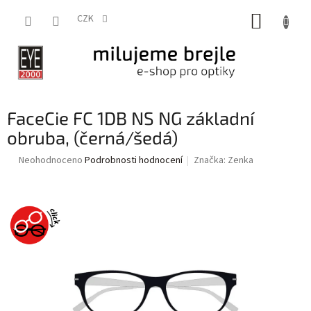
Přejít
NÁKUP
na
CZK
obsah
KOŠÍK
FaceCie FC 1DB NS NG základní
obruba, (černá/šedá)
Průměrné
Neohodnoceno
Podrobnosti hodnocení
Značka:
Zenka
hodnocení
produktu
je
0,0
z
5
hvězdiček.