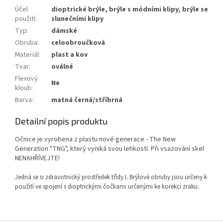
Účel
dioptrické brýle, brýle s módními klipy, brýle se
použití
:
slunečními klipy
Typ
:
dámské
Obruba
:
celoobroučková
Materiál
:
plast a kov
Tvar
:
oválné
Flexový
Ne
kloub
:
Barva
:
matná černá/stříbrná
Detailní popis produktu
Očnice je vyrobena z plastu nové generace - The New
Generation "TNG", který vyniká svou lehkostí. Při vsazování skel
NENAHŘÍVEJTE!
Jedná se o zdravotnický prostředek třídy I. Brýlové obruby jsou určeny k
použití ve spojení s dioptrickými čočkami určenými ke korekci zraku.