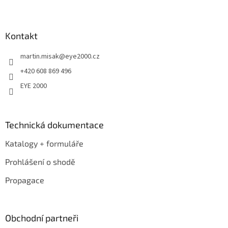
Z
á
p
a
Kontakt
t
martin.misak
@
eye2000.cz
í
+420 608 869 496
EYE 2000
Technická dokumentace
Katalogy + formuláře
Prohlášení o shodě
Propagace
Obchodní partneři