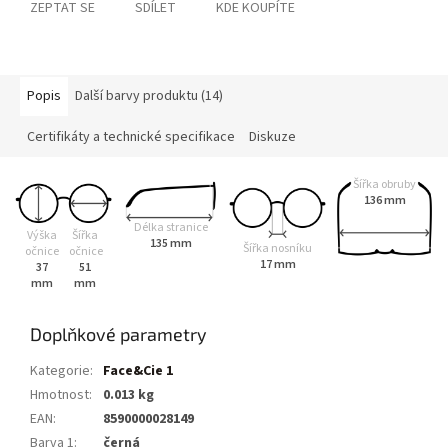
ZEPTAT SE
SDÍLET
KDE KOUPÍTE
Popis
Další barvy produktu (14)
Certifikáty a technické specifikace
Diskuze
Šířka obruby
136 mm
Délka stranice
Výška
Šířka
135 mm
Šířka nosníku
očnice
očnice
17 mm
37
51
mm
mm
Doplňkové parametry
Kategorie
:
Face&Cie 1
Hmotnost
:
0.013 kg
EAN
:
8590000028149
Barva 1
:
černá