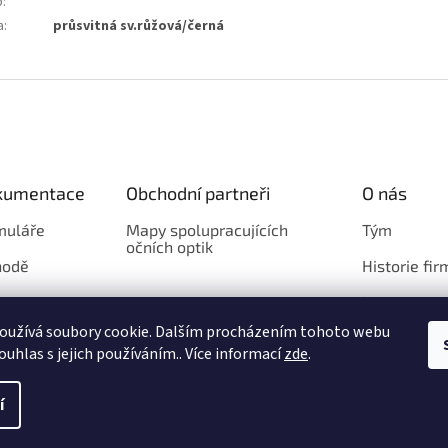
b
:
a
:
průsvitná sv.růžová/černá
okumentace
Obchodní partneři
O nás
muláře
Mapy spolupracujících
Tým
očních optik
hodě
Historie fir
Loga
oužívá soubory cookie. Dalším procházením tohoto webu
ouhlas s jejich používáním.. Více informací
zde
.
azena.
Upravit nastavení cookies
í