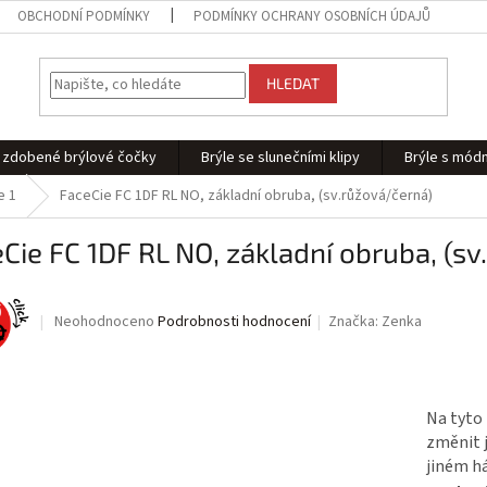
OBCHODNÍ PODMÍNKY
PODMÍNKY OCHRANY OSOBNÍCH ÚDAJŮ
HLEDAT
 - zdobené brýlové čočky
Brýle se slunečními klipy
Brýle s módn
e 1
FaceCie FC 1DF RL NO, základní obruba, (sv.růžová/černá)
Cie FC 1DF RL NO, základní obruba, (s
Průměrné
Neohodnoceno
Podrobnosti hodnocení
Značka:
Zenka
hodnocení
produktu
je
0,0
Na tyto 
z
změnit j
5
hvězdiček.
jiném há