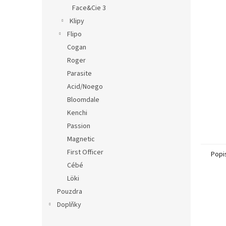
n
Face&Cie 3
e
Klipy
l
Flipo
Cogan
Roger
Parasite
Acid/Noego
Bloomdale
Kenchi
Passion
Magnetic
First Officer
Popi
Cébé
Löki
Pouzdra
Doplňky