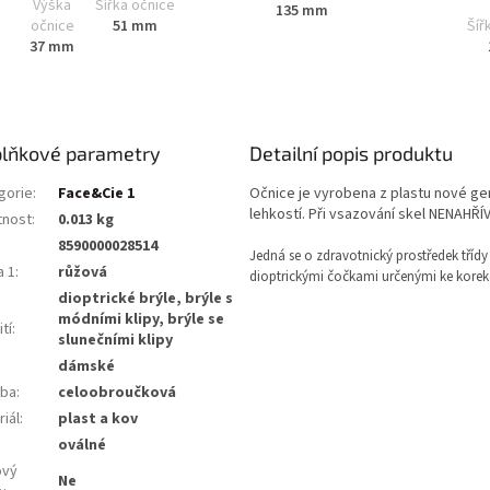
Výška
Šířka očnice
135 mm
Šíř
očnice
51 mm
37 mm
lňkové parametry
Detailní popis produktu
gorie
:
Face&Cie 1
Očnice je vyrobena z plastu nové ge
lehkostí. Při vsazování skel NENAHŘÍ
nost
:
0.013 kg
8590000028514
Jedná se o zdravotnický prostředek třídy 
a 1
:
růžová
dioptrickými čočkami určenými ke korekc
dioptrické brýle, brýle s
módními klipy, brýle se
tí
:
slunečními klipy
dámské
ba
:
celoobroučková
iál
:
plast a kov
:
oválné
ový
Ne