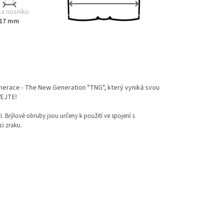
ka nosníku
17 mm
nerace - The New Generation "TNG", který vyniká svou
VEJTE!
I. Brýlové obruby jsou určeny k použití ve spojení s
i zraku.