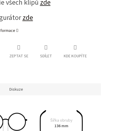
ie všech klipů
zde
gurátor
zde
informace
ZEPTAT SE
SDÍLET
KDE KOUPÍTE
Diskuze
Šířka obruby
136 mm