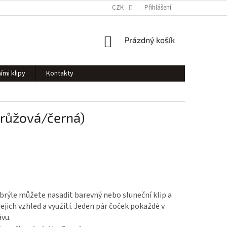
CZK
Přihlášení
NÁKUPNÍ
Prázdný košík
KOŠÍK
ími klipy
Kontakty
v.růžová/černá)
brýle můžete nasadit barevný nebo sluneční klip a
ejich vzhled a využití. Jeden pár čoček pokaždé v
vu.