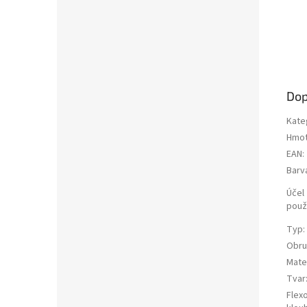
Dop
Kate
Hmot
EAN
:
Barv
Účel
použi
Typ
:
Obru
Mater
Tvar
Flex