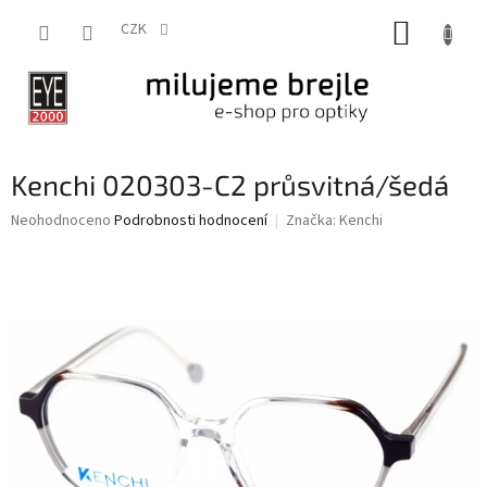
Přejít
NÁKUP
na
CZK
obsah
KOŠÍK
Kenchi 020303-C2 průsvitná/šedá
Průměrné
Neohodnoceno
Podrobnosti hodnocení
Značka:
Kenchi
hodnocení
produktu
je
0,0
z
5
hvězdiček.