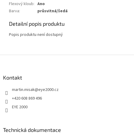
Flexový kloub
:
Ano
Barva
:
průsvitná/šedá
Detailní popis produktu
Popis produktu není dostupný
Z
á
p
a
Kontakt
t
martin.misak
@
eye2000.cz
í
+420 608 869 496
EYE 2000
Technická dokumentace