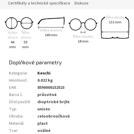
Certifikáty a technické specifikace
Diskuze
Šířka obruby
131 mm
Délka stranice
Výška
Šířka
140 mm
Šířka nosníku
očnice
očnice
18 mm
44
50
mm
mm
Doplňkové parametry
Kategorie
:
Kenchi
Hmotnost
:
0.022 kg
EAN
:
8590000152523
Barva 1
:
průsvitná
Účel použití
:
dioptrické brýle
Typ
:
unisex
Obruba
:
celoobroučková
Materiál
:
plast
Tvar
:
oválné