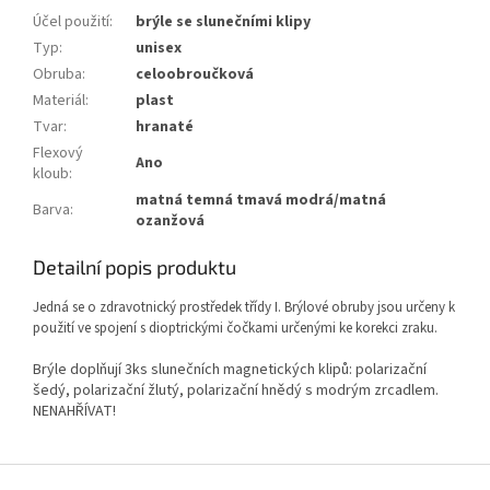
Účel použití
:
brýle se slunečními klipy
Typ
:
unisex
Obruba
:
celoobroučková
Materiál
:
plast
Tvar
:
hranaté
Flexový
Ano
kloub
:
matná temná tmavá modrá/matná
Barva
:
ozanžová
Detailní popis produktu
Jedná se o zdravotnický prostředek třídy I. Brýlové obruby jsou určeny k
použití ve spojení s dioptrickými čočkami určenými ke korekci zraku.
Brýle doplňují 3ks slunečních magnetických klipů: polarizační
šedý, polarizační žlutý, polarizační hnědý s modrým zrcadlem.
NENAHŘÍVAT!
Z