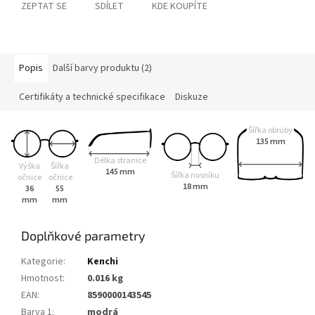
ZEPTAT SE
SDÍLET
KDE KOUPÍTE
Popis
Další barvy produktu (2)
Certifikáty a technické specifikace
Diskuze
Šířka obruby
135 mm
Délka stranice
Výška
Šířka
145 mm
Šířka nosníku
očnice
očnice
18 mm
36
55
mm
mm
Doplňkové parametry
Kategorie
:
Kenchi
Hmotnost
:
0.016 kg
EAN
:
8590000143545
Barva 1
:
modrá