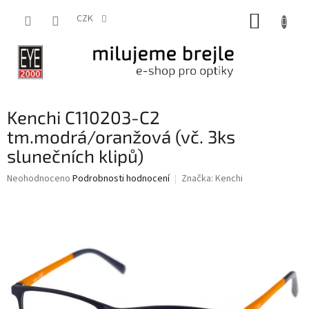
Přejít
NÁKUP
na
CZK
obsah
KOŠÍK
Kenchi C110203-C2
tm.modrá/oranžová (vč. 3ks
slunečních klipů)
Průměrné
Neohodnoceno
Podrobnosti hodnocení
Značka:
Kenchi
hodnocení
produktu
je
0,0
z
5
hvězdiček.