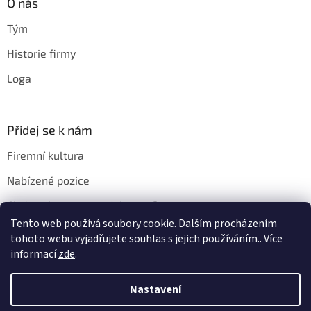
O nás
Tým
Historie firmy
Loga
Přidej se k nám
Firemní kultura
Nabízené pozice
Chci u vás pracovat. Jak na to?
Tento web používá soubory cookie. Dalším procházením
tohoto webu vyjadřujete souhlas s jejich používáním.. Více
informací
zde
.
Vytvořil Shoptet
Nastavení