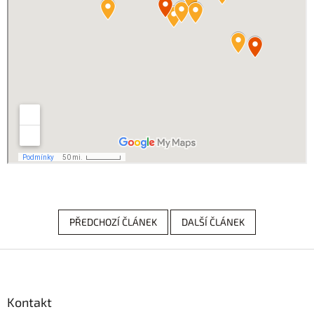
PŘEDCHOZÍ ČLÁNEK
DALŠÍ ČLÁNEK
Z
á
p
a
Kontakt