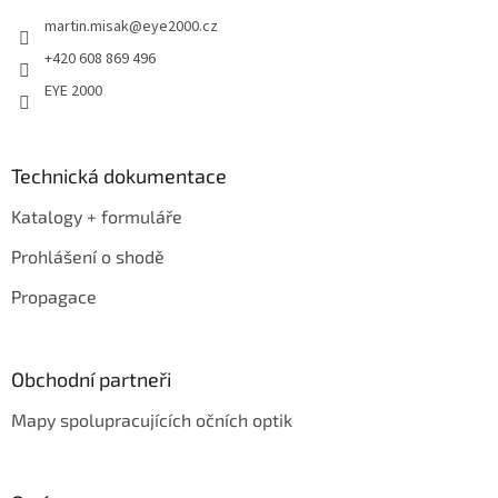
t
martin.misak
@
eye2000.cz
í
+420 608 869 496
EYE 2000
Technická dokumentace
Katalogy + formuláře
Prohlášení o shodě
Propagace
Obchodní partneři
Mapy spolupracujících očních optik