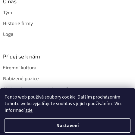
O nás
Tým
Historie firmy
Loga
Přidej se k nám
Firemní kultura
Nabízené pozice
Chci u vás pracovat. Jak na to?
Tento web používá soubory cookie. Dalším procházením
tohoto webu vyjadřujete souhlas s jejich používáním.. Více
informací
zde
.
Vytvořil Shoptet
Nastavení