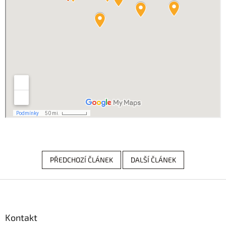
PŘEDCHOZÍ ČLÁNEK
DALŠÍ ČLÁNEK
Z
á
p
a
Kontakt