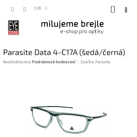
Přejít
NÁKUP
na
CZK
obsah
KOŠÍK
Parasite Data 4-C17A (šedá/černá)
Průměrné
Neohodnoceno
Podrobnosti hodnocení
Značka:
Parasite
hodnocení
produktu
je
0,0
z
5
hvězdiček.