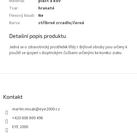
Materiál
:
plast a kov
Tvar
:
hranaté
Flexový kloub
:
Ne
Barva
:
stříbrné zrcadlo/černá
Detailní popis produktu
Jedná se o zdravotnický prostředek třídy I. Brýlové obruby jsou určeny k
použití ve spojení s dioptrickými čočkami určenými ke korekci zraku.
Z
á
p
a
Kontakt
t
martin.misak
@
eye2000.cz
í
+420 608 869 496
EYE 2000