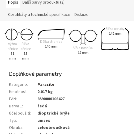
Popis
Další barvy produktu (2)
Certifikáty a technické specifikace
Diskuze
Šířka obruby
142 mm
Délka stranice
Výška
Šířka
140 mm
Šířka nosníku
očnice
očnice
17 mm
31
55
mm
mm
Doplňkové parametry
Kategorie
:
Parasite
Hmotnost
:
0.017 kg
EAN
:
8590000106427
Barva 1
:
šedá
Účel použití
:
dioptrické brýle
Typ
:
unisex
Obruba
:
celoobroučková