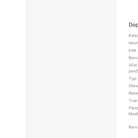
Dop
Kate
Hmot
EAN
:
Barv
Účel
použi
Typ
:
Obru
Mater
Tvar
Flex
klou
Barv