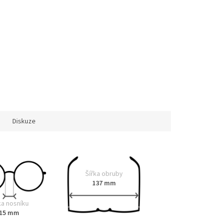
Diskuze
Šířka obruby
137 mm
ka nosníku
15 mm