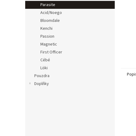
n
Parasite
e
Acid/Noego
l
Bloomdale
Kenchi
Passion
Magnetic
First Officer
Cébé
Löki
Popi
Pouzdra
Doplňky