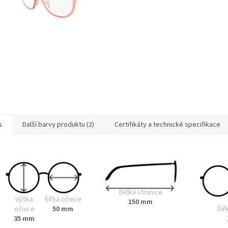
s
Další barvy produktu (2)
Certifikáty a technické specifikace
Délka stranice
Výška
Šířka očnice
150 mm
Šíř
očnice
50 mm
35 mm