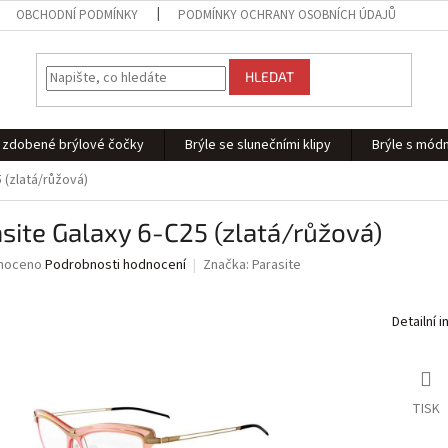
OBCHODNÍ PODMÍNKY
PODMÍNKY OCHRANY OSOBNÍCH ÚDAJŮ
HLEDAT
 - zdobené brýlové čočky
Brýle se slunečními klipy
Brýle s módn
 (zlatá/růžová)
site Galaxy 6-C25 (zlatá/růžová)
né
noceno
Podrobnosti hodnocení
Značka:
Parasite
ní
u
Detailní 
ek.
TISK