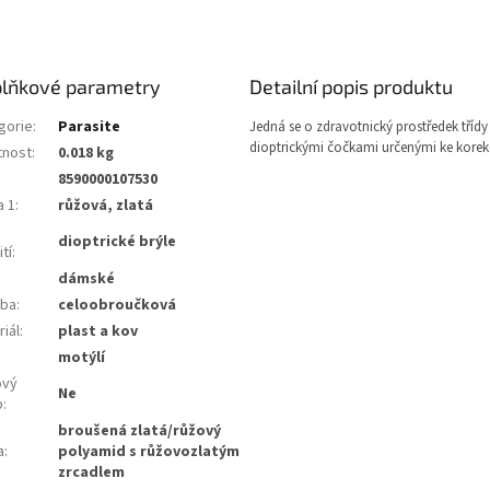
lňkové parametry
Detailní popis produktu
gorie
:
Parasite
Jedná se o zdravotnický prostředek třídy 
dioptrickými čočkami určenými ke korekc
nost
:
0.018 kg
8590000107530
a 1
:
růžová, zlatá
dioptrické brýle
tí
:
dámské
ba
:
celoobroučková
iál
:
plast a kov
:
motýlí
ový
Ne
b
:
broušená zlatá/růžový
a
:
polyamid s růžovozlatým
zrcadlem