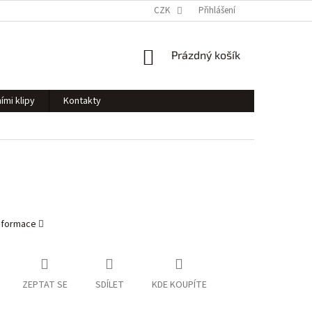
CZK
Přihlášení
NÁKUPNÍ
Prázdný košík
KOŠÍK
ími klipy
Kontakty
informace
ZEPTAT SE
SDÍLET
KDE KOUPÍTE