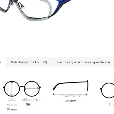
s
Další barvy produktu (2)
Certifikáty a technické specifikace
Délka stranice
Výška
Šířka očnice
125 mm
Šíř
očnice
56 mm
35 mm