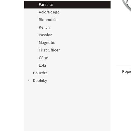
n
Parasite
e
Acid/Noego
l
Bloomdale
Kenchi
Passion
Magnetic
First Officer
Cébé
Löki
Popi
Pouzdra
Doplňky