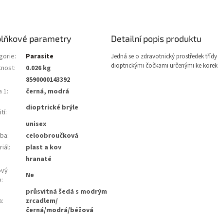
lňkové parametry
Detailní popis produktu
gorie
:
Parasite
Jedná se o zdravotnický prostředek třídy 
dioptrickými čočkami určenými ke korekc
nost
:
0.026 kg
8590000143392
a 1
:
černá, modrá
dioptrické brýle
tí
:
unisex
ba
:
celoobroučková
iál
:
plast a kov
:
hranaté
ový
Ne
b
:
průsvitná šedá s modrým
a
:
zrcadlem/
černá/modrá/béžová