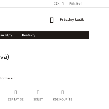
CZK
Přihlášení
NÁKUPNÍ
Prázdný košík
KOŠÍK
ími klipy
Kontakty
vá)
informace
ZEPTAT SE
SDÍLET
KDE KOUPÍTE