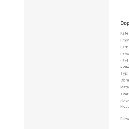
Dop
Kate
Hmot
EAN
:
Barv
Účel
použi
Typ
:
Obru
Mater
Tvar
Flex
klou
Barv