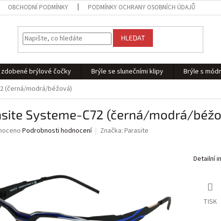
OBCHODNÍ PODMÍNKY
PODMÍNKY OCHRANY OSOBNÍCH ÚDAJŮ
HLEDAT
 - zdobené brýlové čočky
Brýle se slunečními klipy
Brýle s módn
72 (černá/modrá/béžová)
asite Systeme-C72 (černá/modrá/béžo
né
noceno
Podrobnosti hodnocení
Značka:
Parasite
ní
u
Detailní 
ek.
TISK