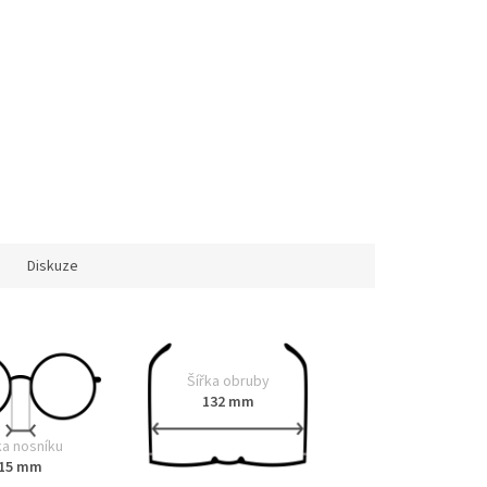
Diskuze
Šířka obruby
132 mm
ka nosníku
15 mm