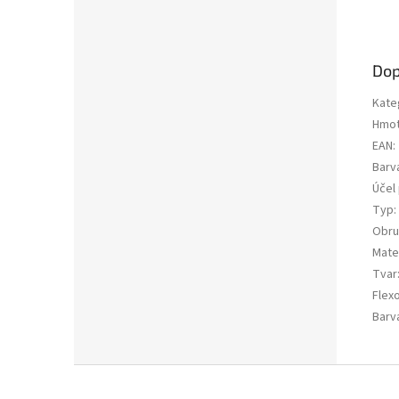
Dop
Kate
Hmot
EAN
:
Barv
Účel 
Typ
:
Obru
Mater
Tvar
Flex
Barv
Z
á