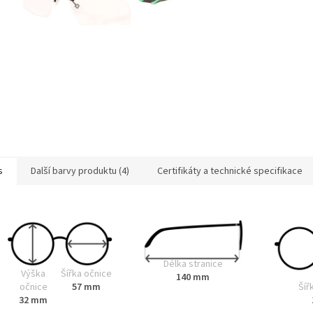
s
Další barvy produktu (4)
Certifikáty a technické specifikace
Délka stranice
Výška
Šířka očnice
140 mm
Šíř
očnice
57 mm
32 mm