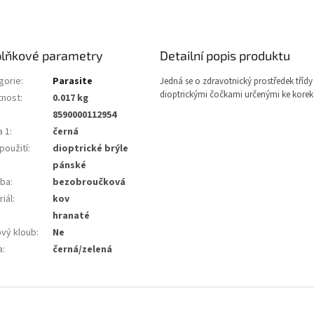
lňkové parametry
Detailní popis produktu
gorie
:
Parasite
Jedná se o zdravotnický prostředek třídy 
dioptrickými čočkami určenými ke korekc
nost
:
0.017 kg
8590000112954
a 1
:
černá
použití
:
dioptrické brýle
pánské
ba
:
bezobroučková
iál
:
kov
:
hranaté
ový kloub
:
Ne
a
:
černá/zelená