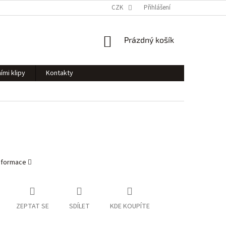
CZK
Přihlášení
NÁKUPNÍ
Prázdný košík
KOŠÍK
ími klipy
Kontakty
informace
ZEPTAT SE
SDÍLET
KDE KOUPÍTE