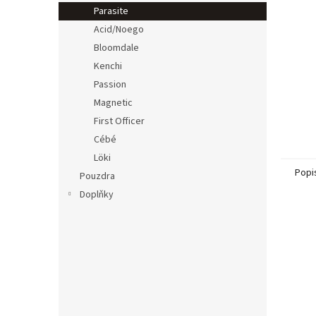
n
Parasite
e
Acid/Noego
l
Bloomdale
Kenchi
Passion
Magnetic
First Officer
Cébé
Löki
Popi
Pouzdra
Doplňky