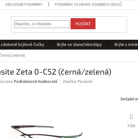
OBCHODNÍ PODMÍNKY
PODMÍNKY OCHRANY OSOBNÍCH ÚDAJŮ
HLEDAT
 - zdobené brýlové čočky
Brýle se slunečními klipy
Brýle s módn
(černá/zelená)
site Zeta 0-C52 (černá/zelená)
né
noceno
Podrobnosti hodnocení
Značka:
Parasite
ní
u
Detailní 
ek.
TISK