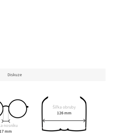
Diskuze
Šířka obruby
126 mm
ka nosníku
17 mm