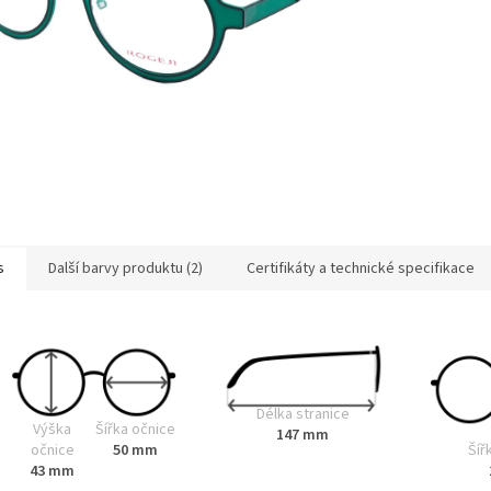
s
Další barvy produktu (2)
Certifikáty a technické specifikace
Délka stranice
Výška
Šířka očnice
147 mm
Šíř
očnice
50 mm
43 mm