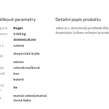
lňkové parametry
Detailní popis produktu
gorie
:
Roger
Jedná se o zdravotnický prostředek třídy 
dioptrickými čočkami určenými ke korekc
nost
:
0.029 kg
8590000145204
a 1
:
zelená
dioptrické brýle
tí
:
unisex
ba
:
celoobroučková
iál
:
kov
:
kulaté
ový
Ne
b
:
matná zelená/matná
a
:
černá linka