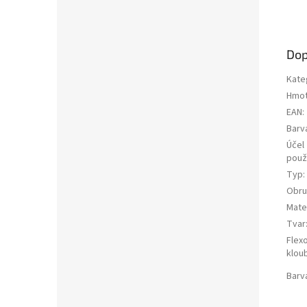
Dop
Kate
Hmot
EAN
:
Barv
Účel
použi
Typ
:
Obru
Mater
Tvar
Flex
klou
Barv