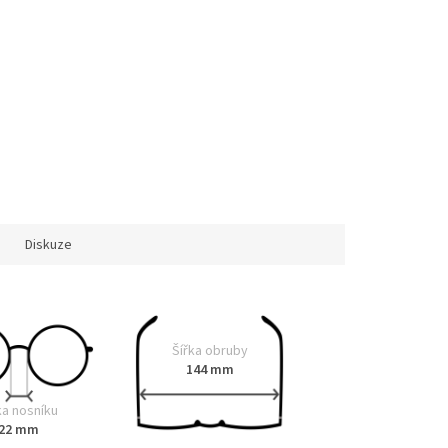
Diskuze
Šířka obruby
144 mm
ka nosníku
22 mm