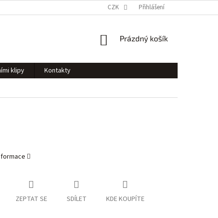
CZK
Přihlášení
NÁKUPNÍ
Prázdný košík
KOŠÍK
ími klipy
Kontakty
informace
ZEPTAT SE
SDÍLET
KDE KOUPÍTE