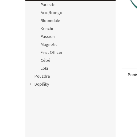
n
Parasite
e
Acid/Noego
l
Bloomdale
Kenchi
Passion
Magnetic
First Officer
Cébé
Löki
Popi
Pouzdra
Doplňky