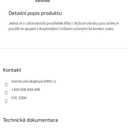
obvodu
Detailní popis produktu
Jedná se o zdravotnický prostředek třídy I. Brýlové obruby jsou určeny k
použití ve spojení s dioptrickými čočkami určenými ke korekci zraku.
Z
á
p
a
Kontakt
t
martin.misak
@
eye2000.cz
í
+420 608 869 496
EYE 2000
Technická dokumentace