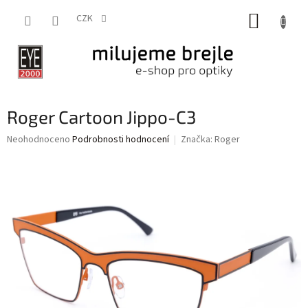
Přejít
NÁKUP
na
CZK
obsah
KOŠÍK
Roger Cartoon Jippo-C3
Průměrné
Neohodnoceno
Podrobnosti hodnocení
Značka:
Roger
hodnocení
produktu
je
0,0
z
5
hvězdiček.