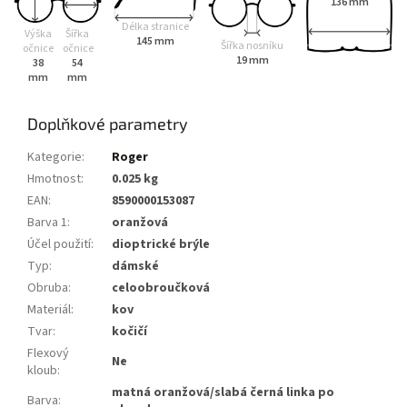
136 mm
Délka stranice
Výška
Šířka
145 mm
Šířka nosníku
očnice
očnice
19 mm
38
54
mm
mm
Doplňkové parametry
Kategorie
:
Roger
Hmotnost
:
0.025 kg
EAN
:
8590000153087
Barva 1
:
oranžová
Účel použití
:
dioptrické brýle
Typ
:
dámské
Obruba
:
celoobroučková
Materiál
:
kov
Tvar
:
kočičí
Flexový
Ne
kloub
:
matná oranžová/slabá černá linka po
Barva
: