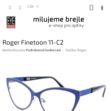
Přejít
NÁKUP
na
CZK
obsah
KOŠÍK
Roger Finetoon 11-C2
Průměrné
Neohodnoceno
Podrobnosti hodnocení
Značka:
Roger
hodnocení
produktu
je
0,0
z
5
hvězdiček.