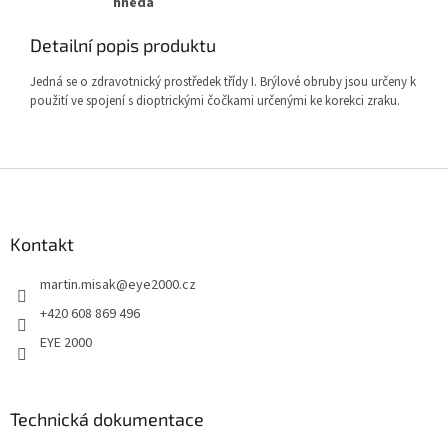
hnědá
Detailní popis produktu
Jedná se o zdravotnický prostředek třídy I. Brýlové obruby jsou určeny k
použití ve spojení s dioptrickými čočkami určenými ke korekci zraku.
Z
á
p
a
Kontakt
t
martin.misak
@
eye2000.cz
í
+420 608 869 496
EYE 2000
Technická dokumentace