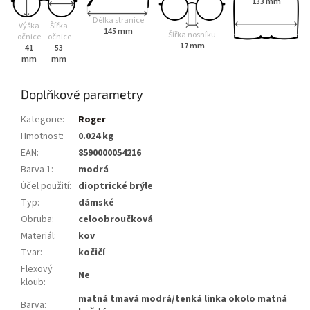
133 mm
Délka stranice
Výška
Šířka
145 mm
Šířka nosníku
očnice
očnice
17 mm
41
53
mm
mm
Doplňkové parametry
Kategorie
:
Roger
Hmotnost
:
0.024 kg
EAN
:
8590000054216
Barva 1
:
modrá
Účel použití
:
dioptrické brýle
Typ
:
dámské
Obruba
:
celoobroučková
Materiál
:
kov
Tvar
:
kočičí
Flexový
Ne
kloub
:
matná tmavá modrá/tenká linka okolo matná
Barva
: