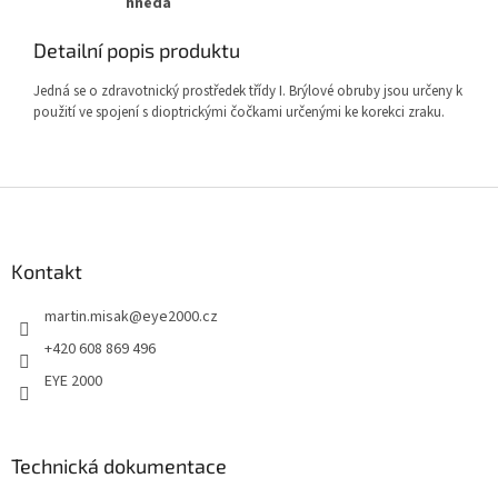
hnědá
Detailní popis produktu
Jedná se o zdravotnický prostředek třídy I. Brýlové obruby jsou určeny k
použití ve spojení s dioptrickými čočkami určenými ke korekci zraku.
Z
á
p
a
Kontakt
t
martin.misak
@
eye2000.cz
í
+420 608 869 496
EYE 2000
Technická dokumentace