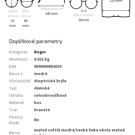
133 mm
Délka stranice
Výška
Šířka
145 mm
Šířka nosníku
očnice
očnice
18 mm
33
49
mm
mm
Doplňkové parametry
Kategorie
:
Roger
Hmotnost
:
0.021 kg
EAN
:
8590000054230
Barva 1
:
modrá
Účel použití
:
dioptrické brýle
Typ
:
dámské
Obruba
:
celoobroučková
Materiál
:
kov
Tvar
:
hranaté
Flexový
Ne
kloub
:
matná světlá modrá/tenká linka okolo matná
Barva
: