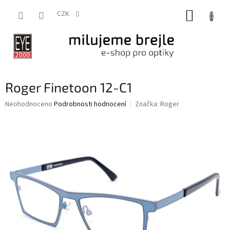
Přejít
NÁKUP
na
CZK
obsah
KOŠÍK
Roger Finetoon 12-C1
Průměrné
Neohodnoceno
Podrobnosti hodnocení
Značka:
Roger
hodnocení
produktu
je
0,0
z
5
hvězdiček.