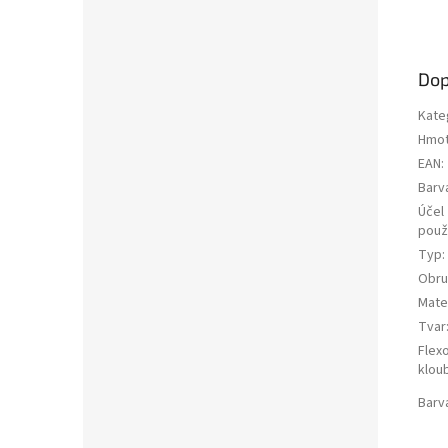
Dop
Kate
Hmot
EAN
:
Barv
Účel
použi
Typ
:
Obru
Mater
Tvar
Flex
klou
Barv