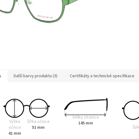
s
Další barvy produktu (3)
Certifikáty a technické specifikace
Délka stranice
Výška
Šířka očnice
145 mm
Šíř
očnice
51 mm
41 mm