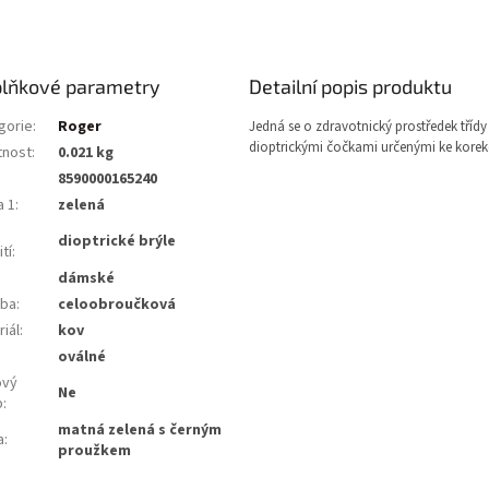
lňkové parametry
Detailní popis produktu
gorie
:
Roger
Jedná se o zdravotnický prostředek třídy 
dioptrickými čočkami určenými ke korekc
nost
:
0.021 kg
8590000165240
a 1
:
zelená
dioptrické brýle
tí
:
dámské
ba
:
celoobroučková
iál
:
kov
:
oválné
ový
Ne
b
:
matná zelená s černým
a
:
proužkem