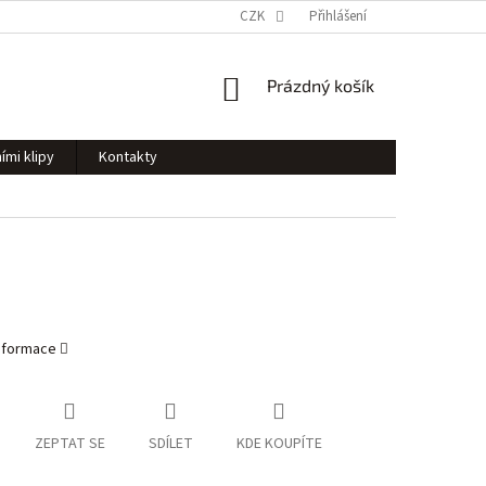
CZK
Přihlášení
NÁKUPNÍ
Prázdný košík
KOŠÍK
ími klipy
Kontakty
informace
ZEPTAT SE
SDÍLET
KDE KOUPÍTE