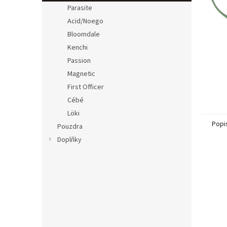
n
Parasite
e
Acid/Noego
l
Bloomdale
Kenchi
Passion
Magnetic
First Officer
Cébé
Löki
Popi
Pouzdra
Doplňky