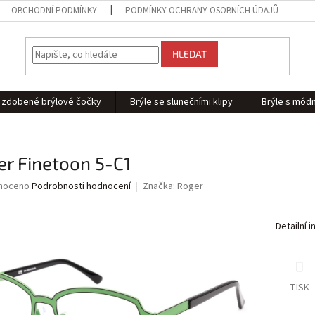
OBCHODNÍ PODMÍNKY
PODMÍNKY OCHRANY OSOBNÍCH ÚDAJŮ
HLEDAT
 - zdobené brýlové čočky
Brýle se slunečními klipy
Brýle s módn
r Finetoon 5-C1
né
noceno
Podrobnosti hodnocení
Značka:
Roger
ní
u
Detailní 
ek.
TISK