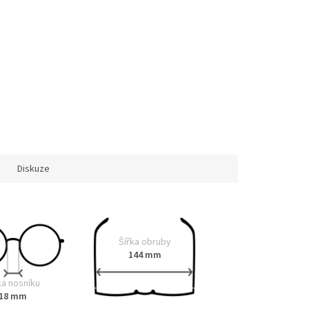
Diskuze
Šířka obruby
144 mm
ka nosníku
18 mm