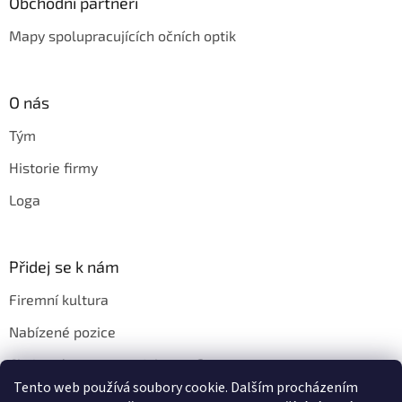
Obchodní partneři
Mapy spolupracujících očních optik
O nás
Tým
Historie firmy
Loga
Přidej se k nám
Firemní kultura
Nabízené pozice
Chci u vás pracovat. Jak na to?
Tento web používá soubory cookie. Dalším procházením