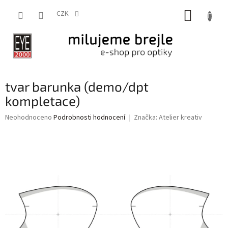
Přejít
NÁKUP
na
CZK
obsah
KOŠÍK
tvar barunka (demo/dpt
kompletace)
Průměrné
Neohodnoceno
Podrobnosti hodnocení
Značka:
Atelier kreativ
hodnocení
produktu
je
0,0
z
5
hvězdiček.