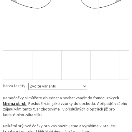
Barva fazety
Demočočky si můžete objednat a nechat vsadit do francouzských
Minima obrub
. Poslouží vám jako vzorky do obchodu. V případě vašeho
zájmu vám tento tvar zhotovíme i v příslušných dioptriích již pro
konkrétního zákazníka.
Unikátní brýlové čočky pro vás navrhujeme a vyrábíme v Ateliéru
kreativ již od roku 1999. Nabízíme vám řadu výhod: