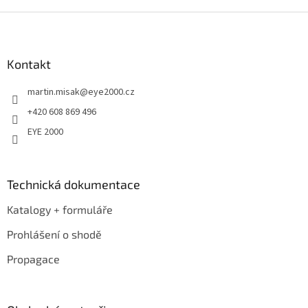
Z
á
p
a
Kontakt
t
martin.misak
@
eye2000.cz
í
+420 608 869 496
EYE 2000
Technická dokumentace
Katalogy + formuláře
Prohlášení o shodě
Propagace