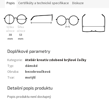
Popis
Certifikáty a technické specifikace
Diskuze
Výška
Šířka
očnice
očnice
38
53
mm
mm
Doplňkové parametry
Kategorie
:
Ateliér kreativ zdobené brýlové čočky
Typ
:
dámské
Obruba
:
bezobroučková
Tvar
:
motýlí
Detailní popis produktu
Popis produktu není dostupný