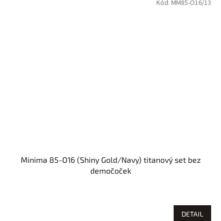
Kód:
MM85-O16/13
Minima 85-O16 (Shiny Gold/Navy) titanový set bez
demočoček
DETAIL