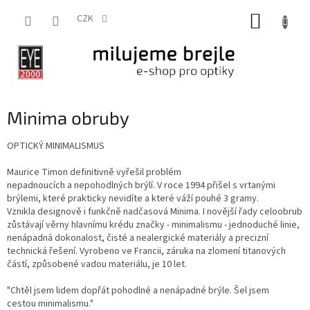
Přejít
NÁKUP
na
CZK
obsah
KOŠÍK
Minima obruby
OPTICKÝ MINIMALISMUS
Maurice Timon definitivně vyřešil problém
nepadnoucích a nepohodlných brýlí. V roce 1994 přišel s vrtanými
brýlemi, které prakticky nevidíte a které váží pouhé 3 gramy.
Vznikla designově i funkčně nadčasová Minima. I novější řady celoobrub
zůstávají věrny hlavnímu krédu značky - minimalismu - jednoduché linie,
nenápadná dokonalost, čisté a nealergické materiály a precizní
technická řešení. Vyrobeno ve Francii, záruka na zlomení titanových
částí, způsobené vadou materiálu, je 10 let.
"Chtěl jsem lidem dopřát pohodlné a nenápadné brýle. Šel jsem
cestou minimalismu."