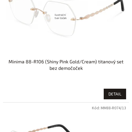
r
o
d
u
k
t
ů
Minima 88-R106 (Shiny Pink Gold/Cream) titanový set
bez demočoček
DETAIL
Kód:
MM88-R074/13