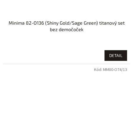
Minima 82-O136 (Shiny Gold/Sage Green) titanový set
bez demočoček
DETAIL
Kód:
MM80-O74/13