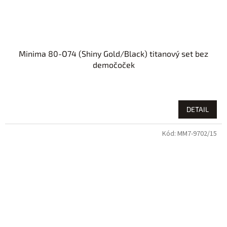
Minima 80-O74 (Shiny Gold/Black) titanový set bez
demočoček
DETAIL
Kód:
MM7-9702/15