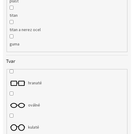
plast
titan
titan a nerez ocel
guma
Tvar
hranaté
oválné
kulaté