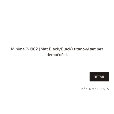
Minima 7-1902 (Mat Black/Black) titanový set bez
demočoček
DETAIL
Kód:
MM7-1382/15