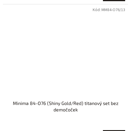
Kód:
MM84-O76/13
Minima 84-O76 (Shiny Gold/Red) titanový set bez
demočoček