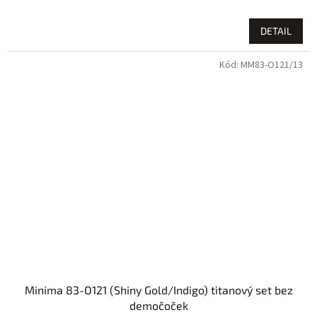
DETAIL
Kód:
MM83-O121/13
Minima 83-O121 (Shiny Gold/Indigo) titanový set bez
demočoček