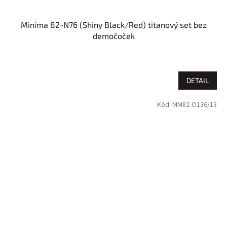
Minima 82-N76 (Shiny Black/Red) titanový set bez
demočoček
DETAIL
Kód:
MM82-O136/13