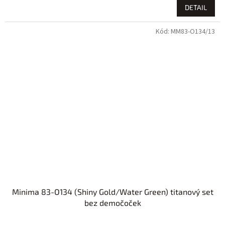
DETAIL
Kód:
MM83-O134/13
Minima 83-O134 (Shiny Gold/Water Green) titanový set
bez demočoček