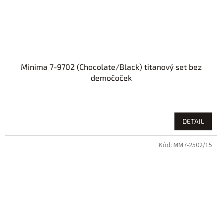
Minima 7-9702 (Chocolate/Black) titanový set bez
demočoček
DETAIL
Kód:
MM7-2502/15