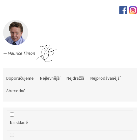
— Maurice Timon
Ř
a
Doporučujeme
Nejlevnější
Nejdražší
Nejprodávanější
z
e
Abecedně
n
í
p
r
Na skladě
o
d
u