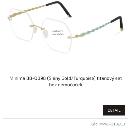
Minima 88-O098 (Shiny Gold/Turquoise) titanový set
bez demočoček
DETAIL
Kód:
MM86-O102/13