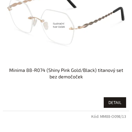
Minima 88-R074 (Shiny Pink Gold/Black) titanový set
bez demočoček
DETAIL
Kód:
MM88-O098/13