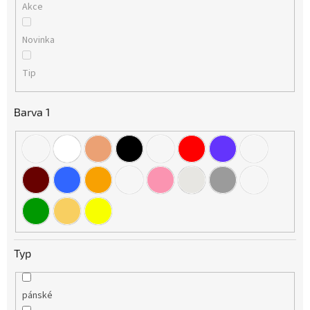
Akce
k
t
Novinka
ů
Tip
Barva 1
Typ
pánské