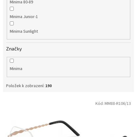
Minima 80-89
Minima Junior-1
Minima Sunlight
Značky
Minima
Položek k zobrazení:
190
V
Kód:
MM88-R106/13
ý
p
i
s
p