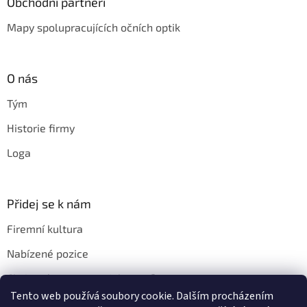
Obchodní partneři
Mapy spolupracujících očních optik
O nás
Tým
Historie firmy
Loga
Přidej se k nám
Firemní kultura
Nabízené pozice
Chci u vás pracovat. Jak na to?
Tento web používá soubory cookie. Dalším procházením