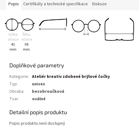
Popis
Certifikáty a technické specifikace
Diskuze
Výška
Šířka
očnice
očnice
41
58
mm
mm
Doplňkové parametry
Kategorie
:
Ateliér kreativ zdobené brýlové čočky
Typ
:
unisex
Obruba
:
bezobroučková
Tvar
:
oválné
Detailní popis produktu
Popis produktu není dostupný