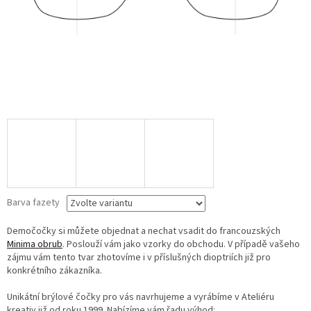
Barva fazety
Demočočky si můžete objednat a nechat vsadit do francouzských
Minima obrub
. Poslouží vám jako vzorky do obchodu. V případě vašeho
zájmu vám tento tvar zhotovíme i v příslušných dioptriích již pro
konkrétního zákazníka.
Unikátní brýlové čočky pro vás navrhujeme a vyrábíme v Ateliéru
kreativ již od roku 1999. Nabízíme vám řadu výhod: