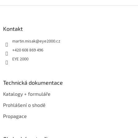
Z
á
p
a
Kontakt
t
martin.misak
@
eye2000.cz
í
+420 608 869 496
EYE 2000
Technická dokumentace
Katalogy + formuláře
Prohlášení o shodě
Propagace