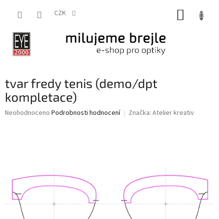
Přejít
NÁKUP
na
CZK
obsah
KOŠÍK
tvar fredy tenis (demo/dpt
kompletace)
Průměrné
Neohodnoceno
Podrobnosti hodnocení
Značka:
Atelier kreativ
hodnocení
produktu
je
0,0
z
5
hvězdiček.