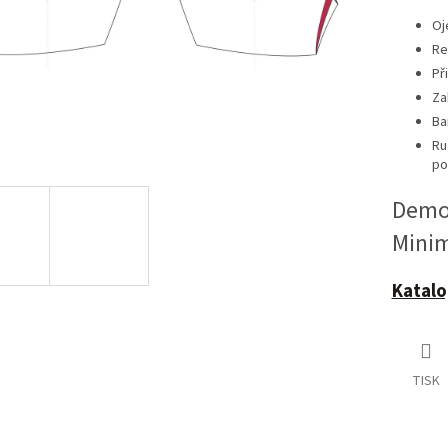
Oj
Re
Př
Za
Ba
Ru
po
Demoč
Mini
Katalo
TISK