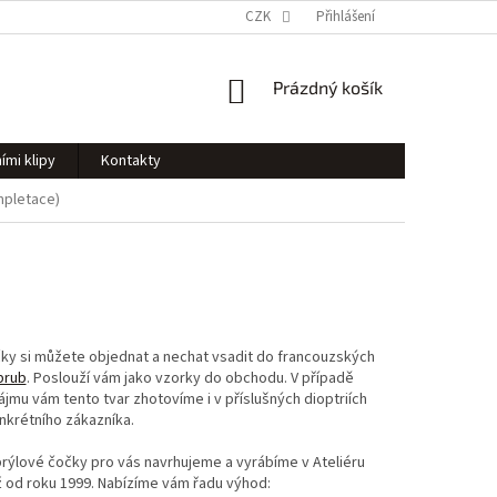
CZK
Přihlášení
NÁKUPNÍ
Prázdný košík
KOŠÍK
ími klipy
Kontakty
mpletace)
y si můžete objednat a nechat vsadit do francouzských
brub
. Poslouží vám jako vzorky do obchodu. V případě
jmu vám tento tvar zhotovíme i v příslušných dioptriích
onkrétního zákazníka.
brýlové čočky pro vás navrhujeme a vyrábíme v Ateliéru
iž od roku 1999. Nabízíme vám řadu výhod: