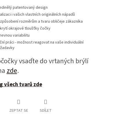
edinělý patentovaný design
alizaci i vašich vlastních originálních nápadů
izpůsobení rozměrům a tvaru obličeje zákazníka
krytí okrajové tloušťky čočky
revnou variabilitu
ční práci - možnost reagovat na vaše individuální
žadavky
očky vsaďte do vrtaných brýlí
ma
zde
.
g všech tvarů zde
ZEPTAT SE
SDÍLET