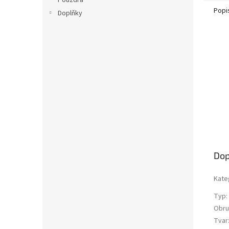
Pouzdra
Popi
Doplňky
Dop
Kate
Typ
:
Obru
Tvar