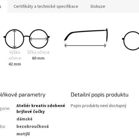
s
Certifikáty a technické specifikace
Diskuze
Výška
Šířka očnice
očnice
60 mm
42 mm
lňkové parametry
Detailní popis produktu
Ateliér kreativ zdobené
Popis produktu není dostupný
gorie
:
brýlové čočky
dámské
ba
:
bezobroučková
:
motýlí