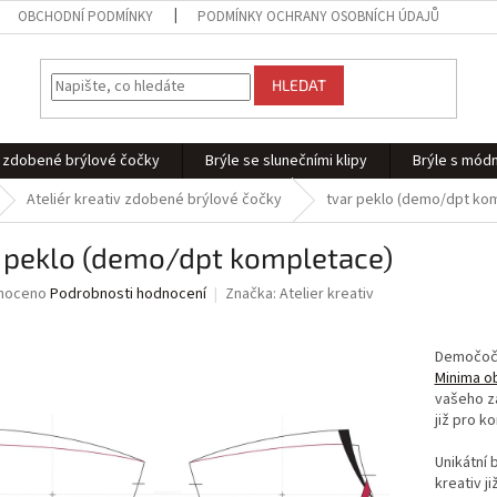
OBCHODNÍ PODMÍNKY
PODMÍNKY OCHRANY OSOBNÍCH ÚDAJŮ
HLEDAT
 - zdobené brýlové čočky
Brýle se slunečními klipy
Brýle s módn
Ateliér kreativ zdobené brýlové čočky
tvar peklo (demo/dpt ko
r peklo (demo/dpt kompletace)
né
noceno
Podrobnosti hodnocení
Značka:
Atelier kreativ
ní
u
Demočočk
Minima o
vašeho zá
již pro k
ek.
Unikátní 
kreativ j