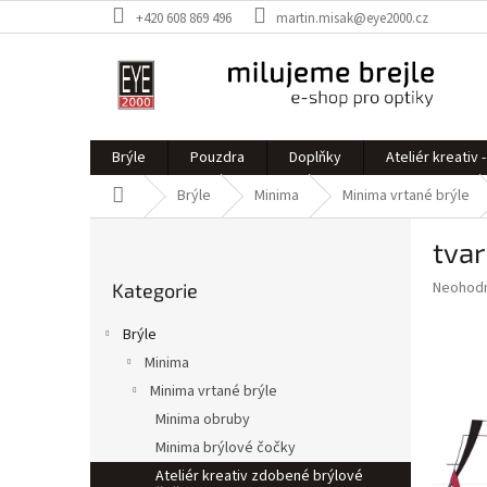
Přejít
+420 608 869 496
martin.misak@eye2000.cz
na
obsah
Brýle
Pouzdra
Doplňky
Ateliér kreativ
Domů
Brýle
Minima
Minima vrtané brýle
P
tva
o
Přeskočit
s
Průměr
Neohod
Kategorie
kategorie
t
hodnoce
r
produkt
Brýle
a
je
Minima
0,0
n
z
Minima vrtané brýle
n
5
í
Minima obruby
hvězdič
p
Minima brýlové čočky
a
Ateliér kreativ zdobené brýlové