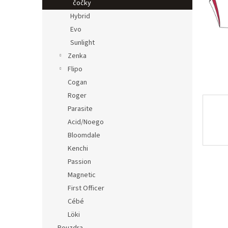
n
čočky
e
Hybrid
l
Evo
Sunlight
Zenka
Flipo
Cogan
Roger
Parasite
Acid/Noego
Bloomdale
Kenchi
Passion
Magnetic
First Officer
Cébé
Löki