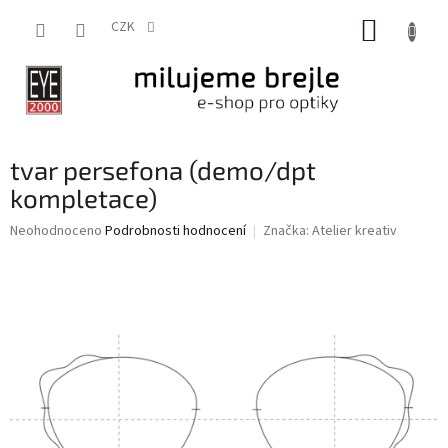
Přejít
NÁKUP
na
CZK
obsah
KOŠÍK
tvar persefona (demo/dpt
kompletace)
Průměrné
Neohodnoceno
Podrobnosti hodnocení
Značka:
Atelier kreativ
hodnocení
produktu
je
0,0
z
5
hvězdiček.