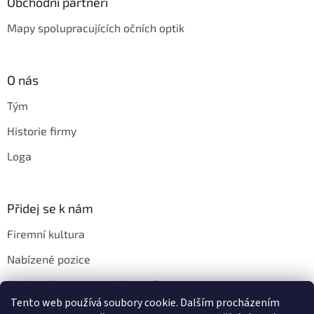
Obchodní partneři
Mapy spolupracujících očních optik
O nás
Tým
Historie firmy
Loga
Přidej se k nám
Firemní kultura
Nabízené pozice
Chci u vás pracovat. Jak na to?
Tento web používá soubory cookie. Dalším procházením