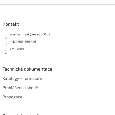
Z
á
p
a
Kontakt
t
martin.misak
@
eye2000.cz
í
+420 608 869 496
EYE 2000
Technická dokumentace
Katalogy + formuláře
Prohlášení o shodě
Propagace