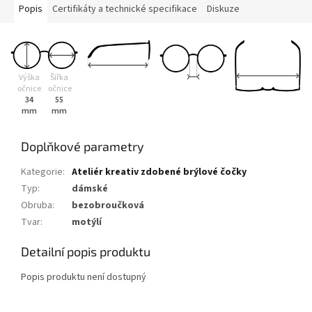
Popis
Certifikáty a technické specifikace
Diskuze
Výška
Šířka
očnice
očnice
34
55
mm
mm
Doplňkové parametry
Kategorie
:
Ateliér kreativ zdobené brýlové čočky
Typ
:
dámské
Obruba
:
bezobroučková
Tvar
:
motýlí
Detailní popis produktu
Popis produktu není dostupný