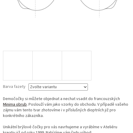
Barva fazety
Demočočky si můžete objednat a nechat vsadit do francouzských
Minima obrub
. Poslouží vám jako vzorky do obchodu. V případě vašeho
zájmu vám tento tvar zhotovíme i v příslušných dioptriích již pro
konkrétního zákazníka.
Unikátní brýlové čočky pro vás navrhujeme a vyrábíme v Ateliéru
kreativ již od roku 1999. Nabízíme vám řadu výhod: