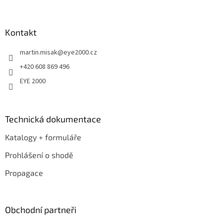
á
p
a
Kontakt
t
martin.misak
@
eye2000.cz
í
+420 608 869 496
EYE 2000
Technická dokumentace
Katalogy + formuláře
Prohlášení o shodě
Propagace
Obchodní partneři