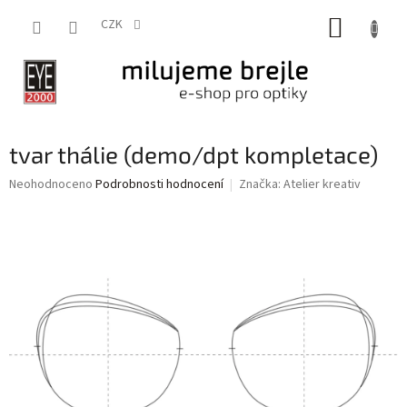
Přejít
NÁKUP
na
CZK
obsah
KOŠÍK
tvar thálie (demo/dpt kompletace)
Průměrné
Neohodnoceno
Podrobnosti hodnocení
Značka:
Atelier kreativ
hodnocení
produktu
je
0,0
z
5
hvězdiček.