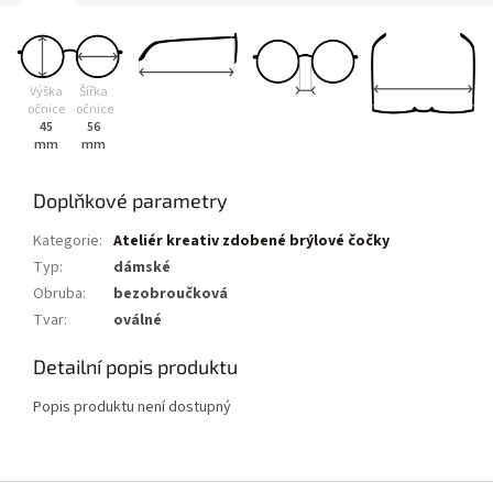
Výška
Šířka
očnice
očnice
45
56
mm
mm
Doplňkové parametry
Kategorie
:
Ateliér kreativ zdobené brýlové čočky
Typ
:
dámské
Obruba
:
bezobroučková
Tvar
:
oválné
Detailní popis produktu
Popis produktu není dostupný
Z