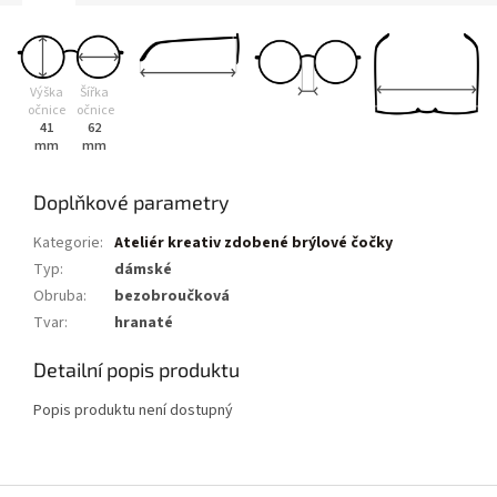
Výška
Šířka
očnice
očnice
41
62
mm
mm
Doplňkové parametry
Kategorie
:
Ateliér kreativ zdobené brýlové čočky
Typ
:
dámské
Obruba
:
bezobroučková
Tvar
:
hranaté
Detailní popis produktu
Popis produktu není dostupný
Z