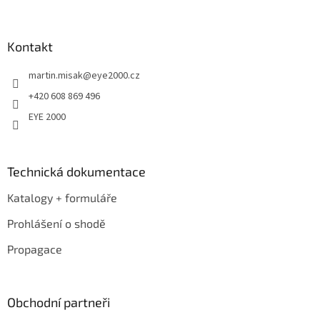
á
p
a
Kontakt
t
martin.misak
@
eye2000.cz
í
+420 608 869 496
EYE 2000
Technická dokumentace
Katalogy + formuláře
Prohlášení o shodě
Propagace
Obchodní partneři