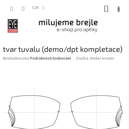
Přejít
NÁKUP
na
CZK
obsah
KOŠÍK
tvar tuvalu (demo/dpt kompletace)
Průměrné
Neohodnoceno
Podrobnosti hodnocení
Značka:
Atelier kreativ
hodnocení
produktu
je
0,0
z
5
hvězdiček.