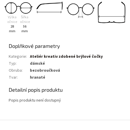
Výška
Šířka
očnice
očnice
28
56
mm
mm
Doplňkové parametry
Kategorie
:
Ateliér kreativ zdobené brýlové čočky
Typ
:
dámské
Obruba
:
bezobroučková
Tvar
:
hranaté
Detailní popis produktu
Popis produktu není dostupný
Z
á