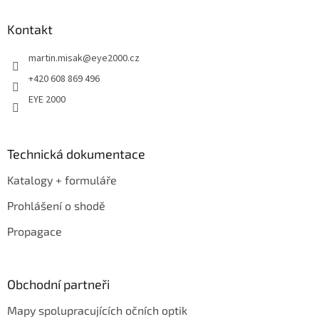
p
a
Kontakt
t
martin.misak
@
eye2000.cz
í
+420 608 869 496
EYE 2000
Technická dokumentace
Katalogy + formuláře
Prohlášení o shodě
Propagace
Obchodní partneři
Mapy spolupracujících očních optik