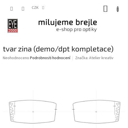
Přejít
NÁKUP
na
CZK
obsah
KOŠÍK
tvar zina (demo/dpt kompletace)
Průměrné
Neohodnoceno
Podrobnosti hodnocení
Značka:
Atelier kreativ
hodnocení
produktu
je
0,0
z
5
hvězdiček.