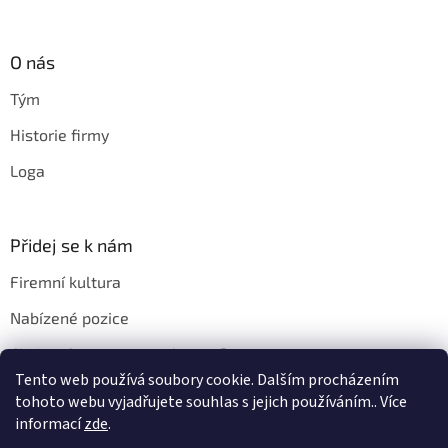
O nás
Tým
Historie firmy
Loga
Přidej se k nám
Firemní kultura
Nabízené pozice
Chci u vás pracovat. Jak na to?
Tento web používá soubory cookie. Dalším procházením
tohoto webu vyjadřujete souhlas s jejich používáním.. Více
informací
zde
.
Vytvořil Shoptet