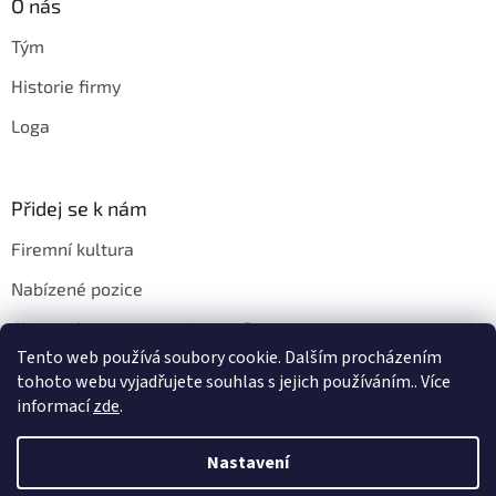
O nás
Tým
Historie firmy
Loga
Přidej se k nám
Firemní kultura
Nabízené pozice
Chci u vás pracovat. Jak na to?
Tento web používá soubory cookie. Dalším procházením
tohoto webu vyjadřujete souhlas s jejich používáním.. Více
informací
zde
.
Vytvořil Shoptet
Nastavení