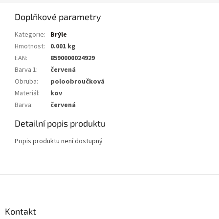
Doplňkové parametry
Kategorie
:
Brýle
Hmotnost
:
0.001 kg
EAN
:
8590000024929
Barva 1
:
červená
Obruba
:
poloobroučková
Materiál
:
kov
Barva
:
červená
Detailní popis produktu
Popis produktu není dostupný
Z
á
p
a
Kontakt