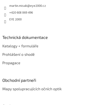
t
martin.misak
@
eye2000.cz
í
+420 608 869 496
EYE 2000
Technická dokumentace
Katalogy + formuláře
Prohlášení o shodě
Propagace
Obchodní partneři
Mapy spolupracujících očních optik