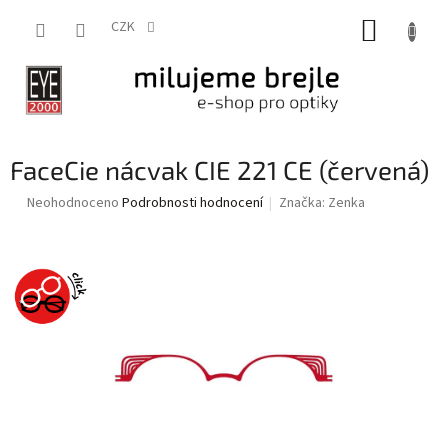
Přejít
NÁKUP
na
CZK
obsah
KOŠÍK
FaceCie nácvak CIE 221 CE (červená)
Průměrné
Neohodnoceno
Podrobnosti hodnocení
Značka:
Zenka
hodnocení
produktu
je
0,0
z
5
hvězdiček.