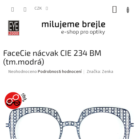
Přejít
NÁKUP
na
CZK
obsah
KOŠÍK
FaceCie nácvak CIE 234 BM
(tm.modrá)
Průměrné
Neohodnoceno
Podrobnosti hodnocení
Značka:
Zenka
hodnocení
produktu
je
0,0
z
5
hvězdiček.