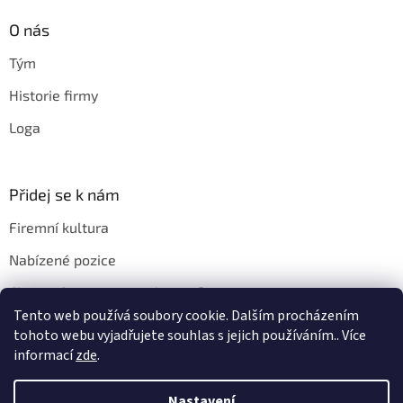
O nás
Tým
Historie firmy
Loga
Přidej se k nám
Firemní kultura
Nabízené pozice
Chci u vás pracovat. Jak na to?
Tento web používá soubory cookie. Dalším procházením
tohoto webu vyjadřujete souhlas s jejich používáním.. Více
informací
zde
.
Vytvořil Shoptet
Nastavení