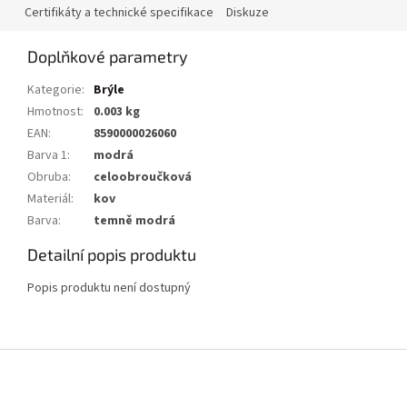
Certifikáty a technické specifikace
Diskuze
Doplňkové parametry
Kategorie
:
Brýle
Hmotnost
:
0.003 kg
EAN
:
8590000026060
Barva 1
:
modrá
Obruba
:
celoobroučková
Materiál
:
kov
Barva
:
temně modrá
Detailní popis produktu
Popis produktu není dostupný
Z
á
p