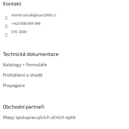
a
Kontakt
t
martin.misak
@
eye2000.cz
í
+420 608 869 496
EYE 2000
Technická dokumentace
Katalogy + formuláře
Prohlášení o shodě
Propagace
Obchodní partneři
Mapy spolupracujících očních optik