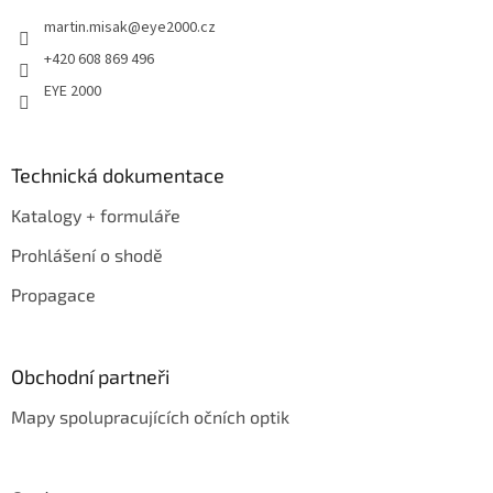
t
martin.misak
@
eye2000.cz
í
+420 608 869 496
EYE 2000
Technická dokumentace
Katalogy + formuláře
Prohlášení o shodě
Propagace
Obchodní partneři
Mapy spolupracujících očních optik