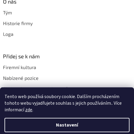
O nás
Tým
Historie firmy
Loga
Přidej se k nám
Firemní kultura
Nabízené pozice
Chci u vás pracovat. Jak na to?
Tento web používá soubory cookie. Dalším procházením
tohoto webu vyjadřujete souhlas s jejich používáním.. Více
informací
zde
.
Vytvořil Shoptet
Nastavení