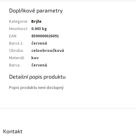
Doplňkové parametry
Kategorie
:
Brýle
Hmotnost
:
0.003 kg
EAN
:
8590000026091
Barva 1
:
červená
Obruba
:
celoobroučková
Materiál
:
kov
Barva
:
červená
Detailní popis produktu
Popis produktu není dostupný
Z
á
p
a
Kontakt