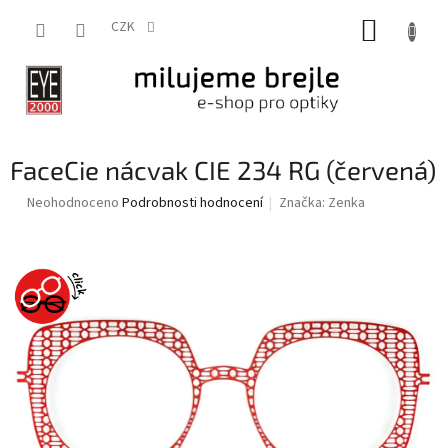
Přejít
NÁKUP
na
CZK
obsah
KOŠÍK
FaceCie nácvak CIE 234 RG (červená)
Průměrné
Neohodnoceno
Podrobnosti hodnocení
Značka:
Zenka
hodnocení
produktu
je
0,0
z
5
hvězdiček.