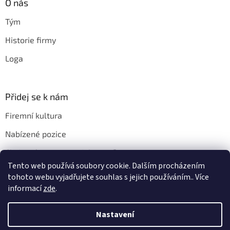
O nás
Tým
Historie firmy
Loga
Přidej se k nám
Firemní kultura
Nabízené pozice
Chci u vás pracovat. Jak na to?
Tento web používá soubory cookie. Dalším procházením
tohoto webu vyjadřujete souhlas s jejich používáním.. Více
informací
zde
.
Vytvořil Shoptet
Nastavení