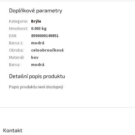
Doplňkové parametry
Kategorie
:
Brýle
Hmotnost
:
0.003 kg
EAN
:
8590000149851
Barva 1
:
modrá
Obruba
:
celoobroučková
Materiál
:
kov
Barva
:
modrá
Detailní popis produktu
Popis produktu není dostupný
Z
á
p
a
Kontakt