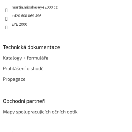
t
martin.misak
@
eye2000.cz
í
+420 608 869 496
EYE 2000
Technická dokumentace
Katalogy + formuláře
Prohlášení o shodě
Propagace
Obchodní partneři
Mapy spolupracujících očních optik