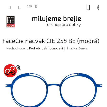
Přejít
NÁKUP
na
CZK
obsah
KOŠÍK
FaceCie nácvak CIE 255 BE (modrá)
Průměrné
Neohodnoceno
Podrobnosti hodnocení
Značka:
Zenka
hodnocení
produktu
je
0,0
z
5
hvězdiček.