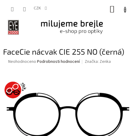
Přejít
NÁKUP
na
CZK
obsah
KOŠÍK
FaceCie nácvak CIE 255 NO (černá)
Průměrné
Neohodnoceno
Podrobnosti hodnocení
Značka:
Zenka
hodnocení
produktu
je
0,0
z
5
hvězdiček.