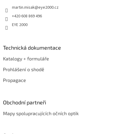
t
martin.misak
@
eye2000.cz
í
+420 608 869 496
EYE 2000
Technická dokumentace
Katalogy + formuláře
Prohlášení o shodě
Propagace
Obchodní partneři
Mapy spolupracujících očních optik