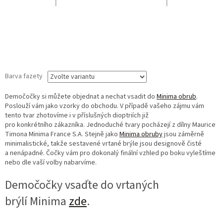
Barva fazety
Demočočky si můžete objednat a nechat vsadit do
Minima obrub
.
Poslouží vám jako vzorky do obchodu. V případě vašeho zájmu vám
tento tvar zhotovíme i v příslušných dioptriích již
pro konkrétního zákazníka. Jednoduché tvary pocházejí z dílny Maurice
Timona Minima France S.A. Stejně jako
Minima obruby
jsou záměrně
minimalistické, takže sestavené vrtané brýle jsou designově čisté
a nenápadné. Čočky vám pro dokonalý finální vzhled po boku vyleštíme
nebo dle vaší volby nabarvíme.
Demočočky vsaďte do vrtaných
brýlí Minima
zde
.