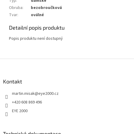
Typ
:
dámské
Obruba
:
bezobroučková
Tvar
:
oválné
Detailní popis produktu
Popis produktu není dostupný
Z
á
p
a
Kontakt
t
martin.misak
@
eye2000.cz
í
+420 608 869 496
EYE 2000
Technická dokumentace