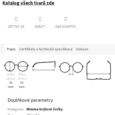
Katalog všech tvarů zde
ZEPTAT SE
SDÍLET
KDE KOUPÍTE
Popis
Certifikáty a technické specifikace
Diskuze
Výška
Šířka
očnice
očnice
33
53
mm
mm
Doplňkové parametry
Kategorie
:
Minima brýlové čočky