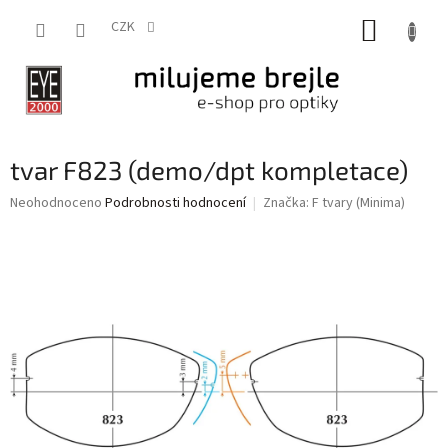
Přejít
NÁKUP
na
CZK
obsah
KOŠÍK
tvar F823 (demo/dpt kompletace)
Průměrné
Neohodnoceno
Podrobnosti hodnocení
Značka:
F tvary (Minima)
hodnocení
produktu
je
0,0
z
5
hvězdiček.