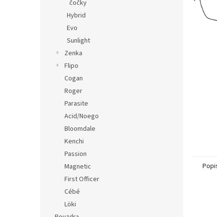
n
čočky
e
Hybrid
l
Evo
Sunlight
Zenka
Flipo
Cogan
Roger
Parasite
Acid/Noego
Bloomdale
Kenchi
Passion
Popi
Magnetic
First Officer
Cébé
Löki