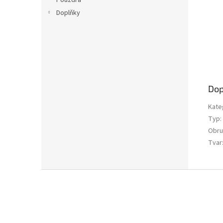
Pouzdra
Doplňky
Dop
Kate
Typ
:
Obru
Tvar
Z
á
p
a
t