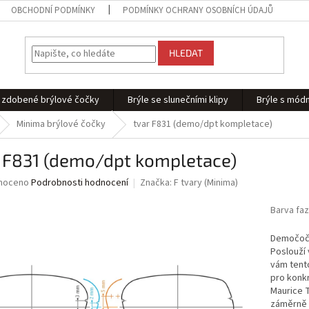
OBCHODNÍ PODMÍNKY
PODMÍNKY OCHRANY OSOBNÍCH ÚDAJŮ
HLEDAT
 - zdobené brýlové čočky
Brýle se slunečními klipy
Brýle s módn
Minima brýlové čočky
tvar F831 (demo/dpt kompletace)
r F831 (demo/dpt kompletace)
né
noceno
Podrobnosti hodnocení
Značka:
F tvary (Minima)
ní
u
Barva fa
Demočočk
Poslouží
vám tento
ek.
pro konkr
Maurice T
záměrně m