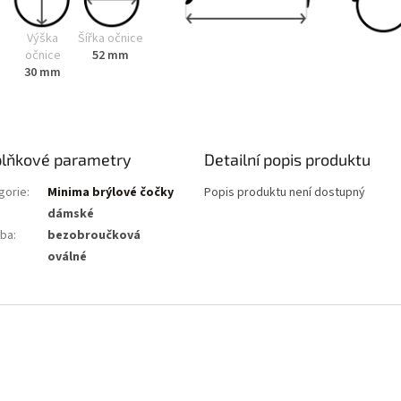
Výška
Šířka očnice
očnice
52 mm
30 mm
lňkové parametry
Detailní popis produktu
gorie
:
Minima brýlové čočky
Popis produktu není dostupný
dámské
ba
:
bezobroučková
:
oválné