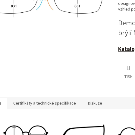
designově
vzhled po
Demoč
brýlí
Katalo
TISK
s
Certifikáty a technické specifikace
Diskuze