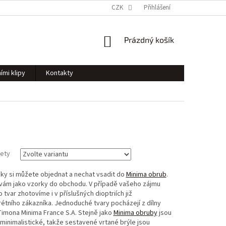
CZK
Přihlášení
NÁKUPNÍ
Prázdný košík
KOŠÍK
ími klipy
Kontakty
zety
y si můžete objednat a nechat vsadit do
Minima obrub
.
 vám jako vzorky do obchodu. V případě vašeho zájmu
 tvar zhotovíme i v příslušných dioptriích již
étního zákazníka. Jednoduché tvary pocházejí z dílny
imona Minima France S.A. Stejně jako
Minima obruby
jsou
inimalistické, takže sestavené vrtané brýle jsou