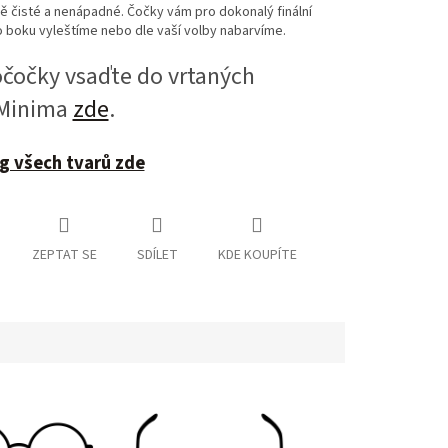
 čisté a nenápadné. Čočky vám pro dokonalý finální
 boku vyleštíme nebo dle vaší volby nabarvíme.
očky vsaďte do vrtaných
 Minima
zde
.
g všech tvarů zde
ZEPTAT SE
SDÍLET
KDE KOUPÍTE