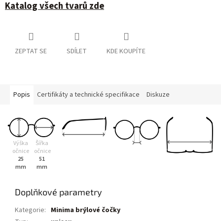
Katalog všech tvarů zde
ZEPTAT SE
SDÍLET
KDE KOUPÍTE
Popis
Certifikáty a technické specifikace
Diskuze
Výška
Šířka
očnice
očnice
25
51
mm
mm
Doplňkové parametry
Kategorie
:
Minima brýlové čočky