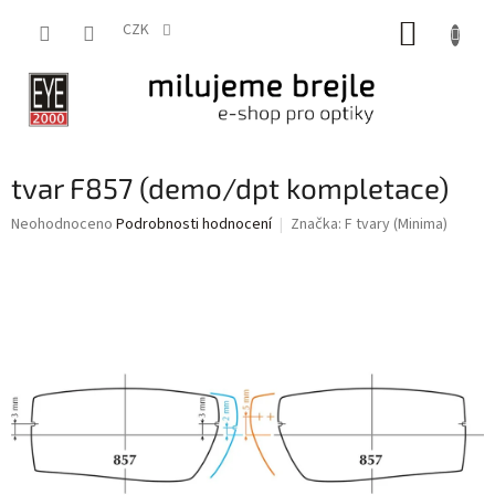
Přejít
NÁKUP
na
CZK
obsah
KOŠÍK
tvar F857 (demo/dpt kompletace)
Průměrné
Neohodnoceno
Podrobnosti hodnocení
Značka:
F tvary (Minima)
hodnocení
produktu
je
0,0
z
5
hvězdiček.