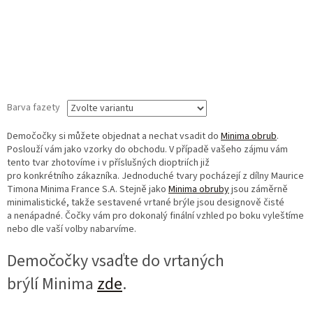
Barva fazety
Demočočky si můžete objednat a nechat vsadit do
Minima obrub
.
Poslouží vám jako vzorky do obchodu. V případě vašeho zájmu vám
tento tvar zhotovíme i v příslušných dioptriích již
pro konkrétního zákazníka. Jednoduché tvary pocházejí z dílny Maurice
Timona Minima France S.A. Stejně jako
Minima obruby
jsou záměrně
minimalistické, takže sestavené vrtané brýle jsou designově čisté
a nenápadné. Čočky vám pro dokonalý finální vzhled po boku vyleštíme
nebo dle vaší volby nabarvíme.
Demočočky vsaďte do vrtaných
brýlí Minima
zde
.