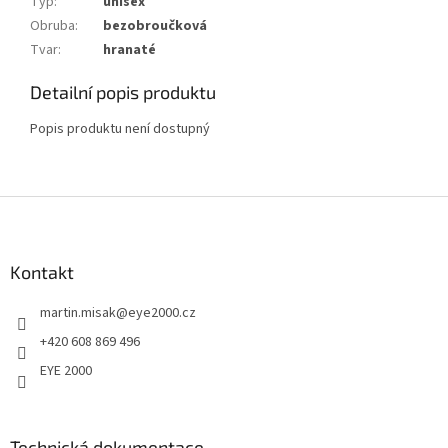
Typ
:
unisex
Obruba
:
bezobroučková
Tvar
:
hranaté
Detailní popis produktu
Popis produktu není dostupný
Z
á
p
a
Kontakt
t
martin.misak
@
eye2000.cz
í
+420 608 869 496
EYE 2000
Technická dokumentace