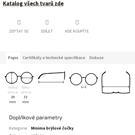
Katalog všech tvarů zde
ZEPTAT SE
SDÍLET
KDE KOUPÍTE
Popis
Certifikáty a technické specifikace
Diskuze
Výška
Šířka
očnice
očnice
29
53
mm
mm
Doplňkové parametry
Kategorie
:
Minima brýlové čočky