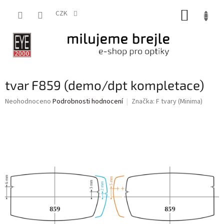
Přejít
NÁKUP
na
CZK
obsah
KOŠÍK
tvar F859 (demo/dpt kompletace)
Průměrné
Neohodnoceno
Podrobnosti hodnocení
Značka:
F tvary (Minima)
hodnocení
produktu
je
0,0
z
5
hvězdiček.