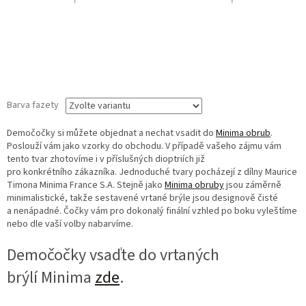
Barva fazety
Demočočky si můžete objednat a nechat vsadit do
Minima obrub
.
Poslouží vám jako vzorky do obchodu. V případě vašeho zájmu vám
tento tvar zhotovíme i v příslušných dioptriích již
pro konkrétního zákazníka. Jednoduché tvary pocházejí z dílny Maurice
Timona Minima France S.A. Stejně jako
Minima obruby
jsou záměrně
minimalistické, takže sestavené vrtané brýle jsou designově čisté
a nenápadné. Čočky vám pro dokonalý finální vzhled po boku vyleštíme
nebo dle vaší volby nabarvíme.
Demočočky vsaďte do vrtaných
brýlí Minima
zde
.