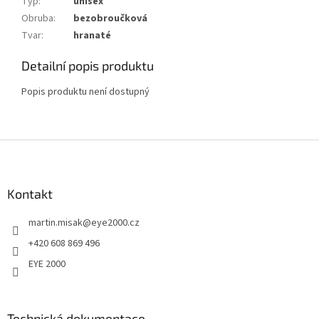
Typ
:
unisex
Obruba
:
bezobroučková
Tvar
:
hranaté
Detailní popis produktu
Popis produktu není dostupný
Z
á
p
a
Kontakt
t
martin.misak
@
eye2000.cz
í
+420 608 869 496
EYE 2000
Technická dokumentace