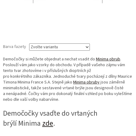
Barva fazety
Demočočky si můžete objednat a nechat vsadit do
Minima obrub
.
Poslouží vám jako vzorky do obchodu. V případě vašeho zájmu vám
tento tvar zhotovíme i v příslušných dioptriích již
pro konkrétního zákazníka. Jednoduché tvary pocházejí z dílny Maurice
Timona Minima France S.A. Stejně jako
Minima obruby
jsou záměrně
minimalistické, takže sestavené vrtané brýle jsou designově čisté
a nenápadné. Čočky vám pro dokonalý finální vzhled po boku vyleštíme
nebo dle vaší volby nabarvíme.
Demočočky vsaďte do vrtaných
brýlí Minima
zde
.