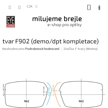
Přejít
NÁKUP
na
CZK
obsah
KOŠÍK
tvar F902 (demo/dpt kompletace)
Průměrné
Neohodnoceno
Podrobnosti hodnocení
Značka:
F tvary (Minima)
hodnocení
produktu
je
0,0
z
5
hvězdiček.