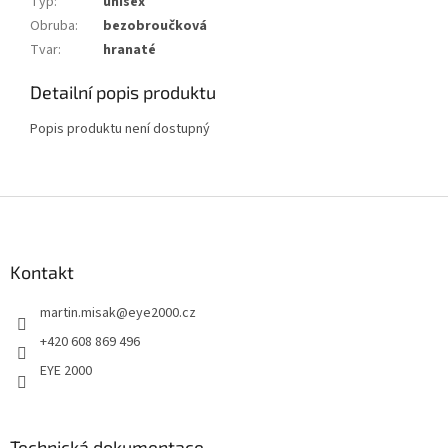
Typ
:
unisex
Obruba
:
bezobroučková
Tvar
:
hranaté
Detailní popis produktu
Popis produktu není dostupný
Z
á
p
a
Kontakt
t
martin.misak
@
eye2000.cz
í
+420 608 869 496
EYE 2000
Technická dokumentace