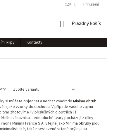
CZK
Přihlášení
NÁKUPNÍ
Prázdný košík
KOŠÍK
ími klipy
Kontakty
zety
y si můžete objednat a nechat vsadit do
Minima obrub
.
 vám jako vzorky do obchodu. V případě vašeho zájmu
 tvar zhotovíme i v příslušných dioptriích již
étního zákazníka. Jednoduché tvary pocházejí z dílny
imona Minima France S.A. Stejně jako
Minima obruby
jsou
inimalistické, takže sestavené vrtané brýle jsou