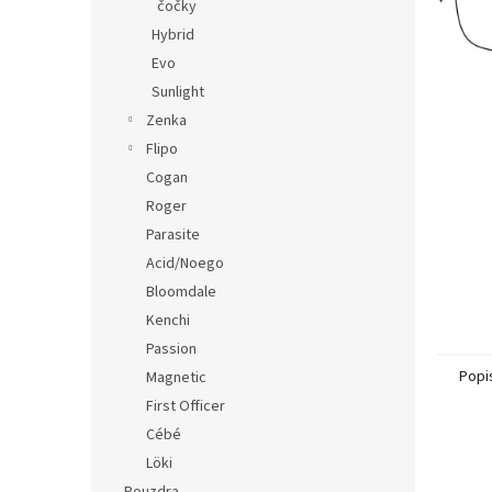
n
čočky
e
Hybrid
l
Evo
Sunlight
Zenka
Flipo
Cogan
Roger
Parasite
Acid/Noego
Bloomdale
Kenchi
Passion
Popi
Magnetic
First Officer
Cébé
Löki