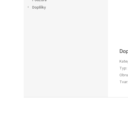
Pouzdra
Doplňky
Dop
Kate
Typ
:
Obru
Tvar
Z
á
p
a
t