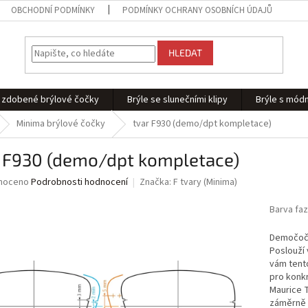
OBCHODNÍ PODMÍNKY
PODMÍNKY OCHRANY OSOBNÍCH ÚDAJŮ
HLEDAT
 - zdobené brýlové čočky
Brýle se slunečními klipy
Brýle s módn
Minima brýlové čočky
tvar F930 (demo/dpt kompletace)
r F930 (demo/dpt kompletace)
né
noceno
Podrobnosti hodnocení
Značka:
F tvary (Minima)
ní
u
Barva fa
Demočočk
Poslouží
vám tento
ek.
pro konkr
Maurice T
záměrně m