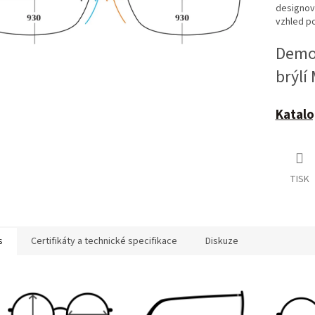
designově
vzhled po
Demoč
brýlí
Katalo
TISK
s
Certifikáty a technické specifikace
Diskuze