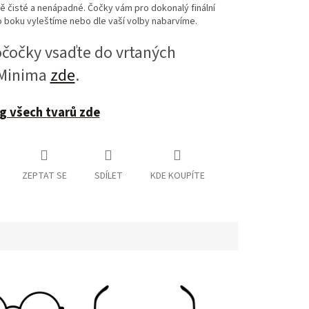
 čisté a nenápadné. Čočky vám pro dokonalý finální
 boku vyleštíme nebo dle vaší volby nabarvíme.
očky vsaďte do vrtaných
 Minima
zde
.
g všech tvarů zde
ZEPTAT SE
SDÍLET
KDE KOUPÍTE