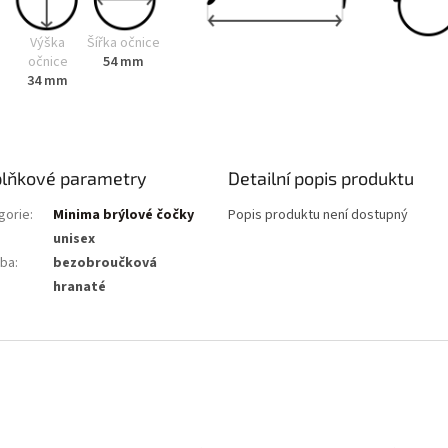
Výška
Šířka očnice
očnice
54 mm
34 mm
lňkové parametry
Detailní popis produktu
gorie
:
Minima brýlové čočky
Popis produktu není dostupný
unisex
ba
:
bezobroučková
:
hranaté