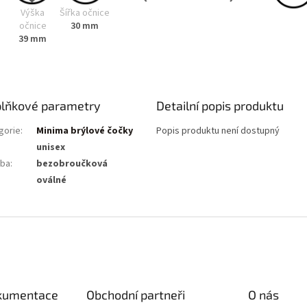
Výška
Šířka očnice
očnice
30 mm
39 mm
lňkové parametry
Detailní popis produktu
gorie
:
Minima brýlové čočky
Popis produktu není dostupný
unisex
ba
:
bezobroučková
:
oválné
okumentace
Obchodní partneři
O nás