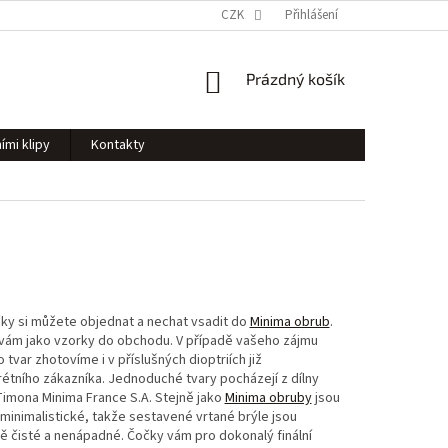
CZK
Přihlášení
NÁKUPNÍ
Prázdný košík
KOŠÍK
ími klipy
Kontakty
y si můžete objednat a nechat vsadit do
Minima obrub
.
 vám jako vzorky do obchodu. V případě vašeho zájmu
 tvar zhotovíme i v příslušných dioptriích již
étního zákazníka. Jednoduché tvary pocházejí z dílny
imona Minima France S.A. Stejně jako
Minima obruby
jsou
inimalistické, takže sestavené vrtané brýle jsou
 čisté a nenápadné. Čočky vám pro dokonalý finální