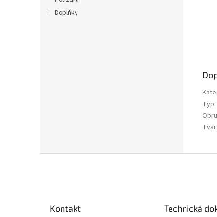
Pouzdra
Doplňky
Dop
Kate
Typ
:
Obru
Tvar
Z
á
p
a
t
Kontakt
Technická d
í