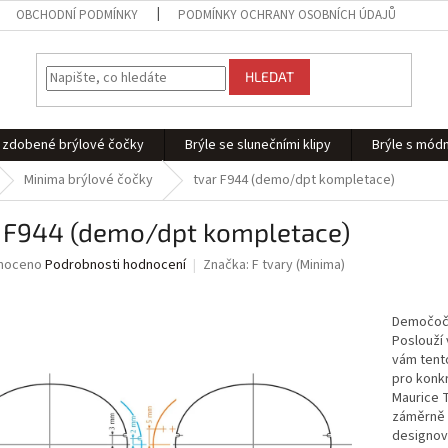
OBCHODNÍ PODMÍNKY
PODMÍNKY OCHRANY OSOBNÍCH ÚDAJŮ
HLEDAT
 - zdobené brýlové čočky
Brýle se slunečními klipy
Brýle s módn
Minima brýlové čočky
tvar F944 (demo/dpt kompletace)
r F944 (demo/dpt kompletace)
né
noceno
Podrobnosti hodnocení
Značka:
F tvary (Minima)
ní
u
Demočočk
Poslouží
vám tento
pro konkr
ek.
Maurice T
záměrně m
designově