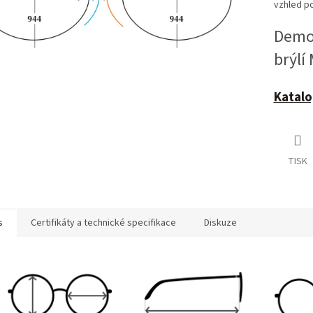
vzhled po
Demoč
brýlí
Katalo
TISK
s
Certifikáty a technické specifikace
Diskuze