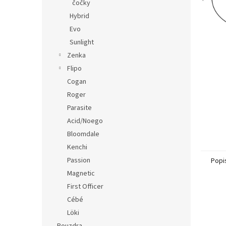
n
čočky
e
Hybrid
l
Evo
Sunlight
Zenka
Flipo
Cogan
Roger
Parasite
Acid/Noego
Bloomdale
Kenchi
Passion
Popi
Magnetic
First Officer
Cébé
Löki