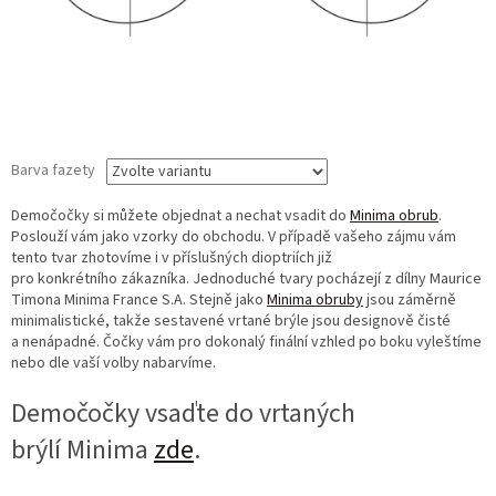
Barva fazety
Demočočky si můžete objednat a nechat vsadit do
Minima obrub
.
Poslouží vám jako vzorky do obchodu. V případě vašeho zájmu vám
tento tvar zhotovíme i v příslušných dioptriích již
pro konkrétního zákazníka. Jednoduché tvary pocházejí z dílny Maurice
Timona Minima France S.A. Stejně jako
Minima obruby
jsou záměrně
minimalistické, takže sestavené vrtané brýle jsou designově čisté
a nenápadné. Čočky vám pro dokonalý finální vzhled po boku vyleštíme
nebo dle vaší volby nabarvíme.
Demočočky vsaďte do vrtaných
brýlí Minima
zde
.