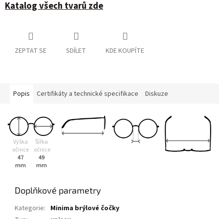
Katalog všech tvarů zde
ZEPTAT SE
SDÍLET
KDE KOUPÍTE
Popis
Certifikáty a technické specifikace
Diskuze
Výška
Šířka
očnice
očnice
47
49
mm
mm
Doplňkové parametry
Kategorie
:
Minima brýlové čočky