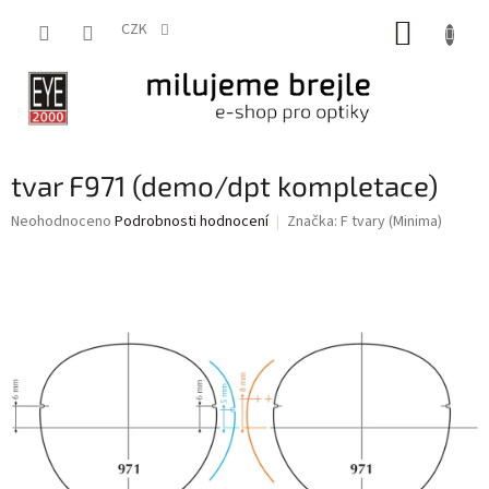
Přejít
NÁKUP
na
CZK
obsah
KOŠÍK
tvar F971 (demo/dpt kompletace)
Průměrné
Neohodnoceno
Podrobnosti hodnocení
Značka:
F tvary (Minima)
hodnocení
produktu
je
0,0
z
5
hvězdiček.