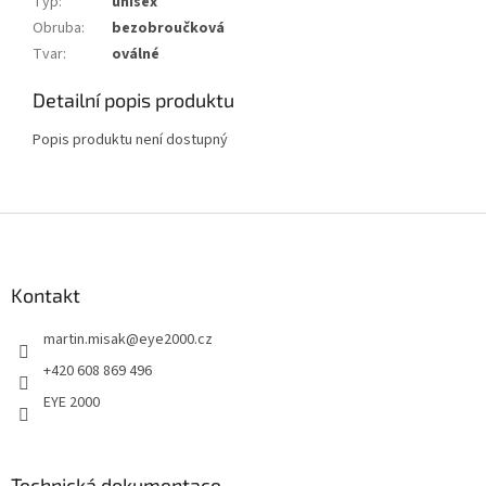
Typ
:
unisex
Obruba
:
bezobroučková
Tvar
:
oválné
Detailní popis produktu
Popis produktu není dostupný
Z
á
p
a
Kontakt
t
martin.misak
@
eye2000.cz
í
+420 608 869 496
EYE 2000
Technická dokumentace