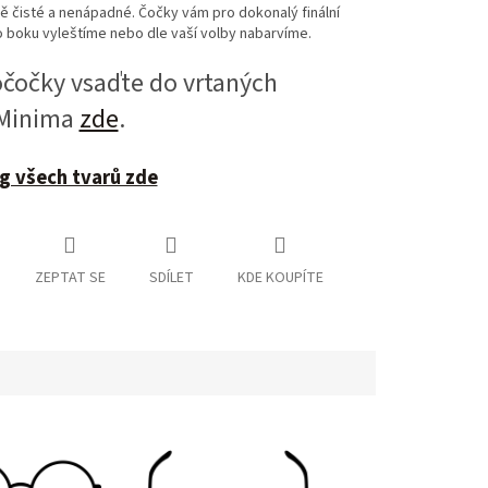
 čisté a nenápadné. Čočky vám pro dokonalý finální
 boku vyleštíme nebo dle vaší volby nabarvíme.
očky vsaďte do vrtaných
 Minima
zde
.
g všech tvarů zde
ZEPTAT SE
SDÍLET
KDE KOUPÍTE