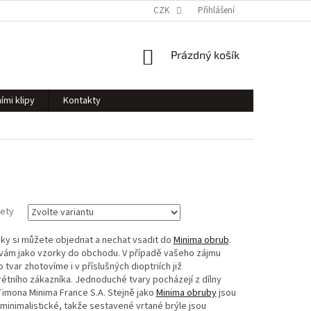
CZK
Přihlášení
NÁKUPNÍ
Prázdný košík
KOŠÍK
ími klipy
Kontakty
zety
y si můžete objednat a nechat vsadit do
Minima obrub
.
 vám jako vzorky do obchodu. V případě vašeho zájmu
 tvar zhotovíme i v příslušných dioptriích již
étního zákazníka. Jednoduché tvary pocházejí z dílny
imona Minima France S.A. Stejně jako
Minima obruby
jsou
inimalistické, takže sestavené vrtané brýle jsou