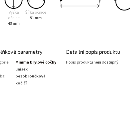
Výška
Šířka očnice
očnice
51 mm
43 mm
lňkové parametry
Detailní popis produktu
gorie
:
Minima brýlové čočky
Popis produktu není dostupný
unisex
ba
:
bezobroučková
:
kočičí