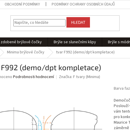
OBCHODNÍ PODMÍNKY
PODMÍNKY OCHRANY OSOBNÍCH ÚDAJŮ
HLEDAT
 - zdobené brýlové čočky
Brýle se slunečními klipy
Brýle s módn
Minima brýlové čočky
tvar F992 (demo/dpt kompletace)
r F992 (demo/dpt kompletace)
né
noceno
Podrobnosti hodnocení
Značka:
F tvary (Minima)
ní
u
Barva fa
Demočočk
Poslouží
vám tento
ek.
pro konkr
Maurice T
záměrně m