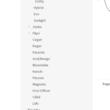
n
čočky
e
Hybrid
l
Evo
Sunlight
Zenka
Flipo
Cogan
Roger
Parasite
Acid/Noego
Bloomdale
Kenchi
Passion
Popi
Magnetic
First Officer
Cébé
Löki