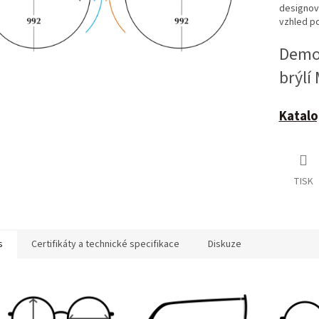
designově
vzhled po
Demoč
brýlí
Katalo
TISK
s
Certifikáty a technické specifikace
Diskuze