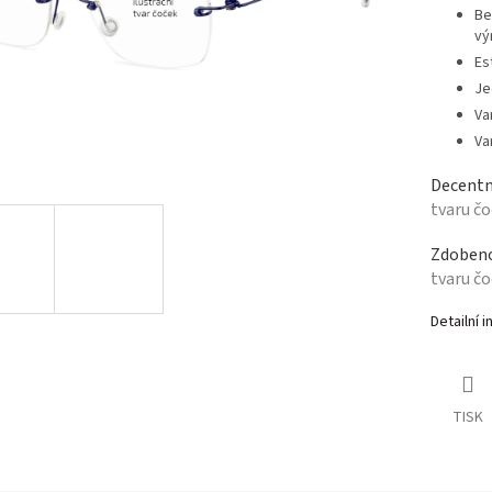
Be
vý
Es
Je
Var
Va
Decentn
tvaru č
Zdobeno
tvaru č
Detailní 
TISK