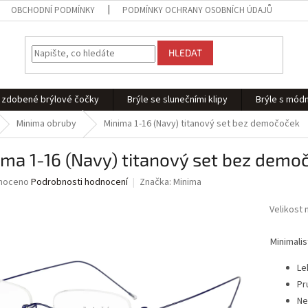
OBCHODNÍ PODMÍNKY
PODMÍNKY OCHRANY OSOBNÍCH ÚDAJŮ
HLEDAT
 - zdobené brýlové čočky
Brýle se slunečními klipy
Brýle s módn
Minima obruby
Minima 1-16 (Navy) titanový set bez demočoček
ma 1-16 (Navy) titanový set bez demo
né
noceno
Podrobnosti hodnocení
Značka:
Minima
ní
u
Velikost 
Minimalis
Le
ek.
Pr
Ne