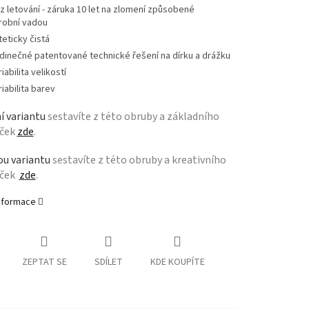
z letování - záruka 10 let na zlomení způsobené
robní vadou
teticky čistá
dinečné patentované technické řešení na dírku a drážku
iabilita velikostí
riabilita barev
í variantu
sestavíte z této obruby a základního
oček
zde
.
u variantu
sestavíte z této obruby a kreativního
oček
zde
.
informace
ZEPTAT SE
SDÍLET
KDE KOUPÍTE