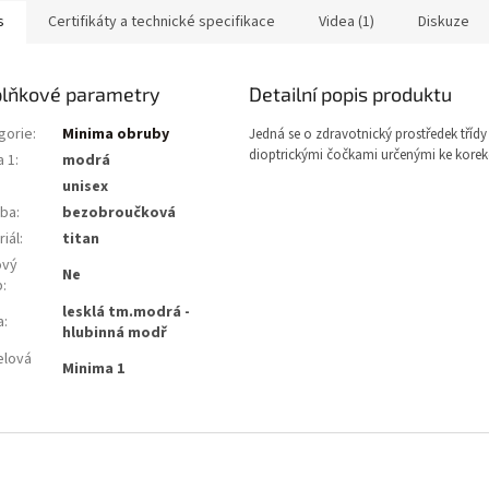
s
Certifikáty a technické specifikace
Videa (1)
Diskuze
lňkové parametry
Detailní popis produktu
gorie
:
Minima obruby
Jedná se o zdravotnický prostředek třídy 
dioptrickými čočkami určenými ke korekc
a 1
:
modrá
unisex
ba
:
bezobroučková
iál
:
titan
ový
Ne
b
:
lesklá tm.modrá -
a
:
hlubinná modř
lová
Minima 1