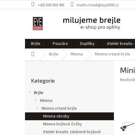
Přejít
+420 608 869 496
martin.misak@eye2000.cz
na
obsah
Brýle
Pouzdra
Doplňky
Ateliér kreativ
Domů
Brýle
Minima
Minima vrtané brýle
P
Mini
o
Přeskočit
s
Průměr
Neohod
Kategorie
kategorie
t
hodnoce
r
produkt
Brýle
a
je
Minima
0,0
n
z
Minima vrtané brýle
n
5
í
Minima obruby
hvězdič
p
Minima brýlové čočky
a
Ateliér kreativ zdobené brýlové