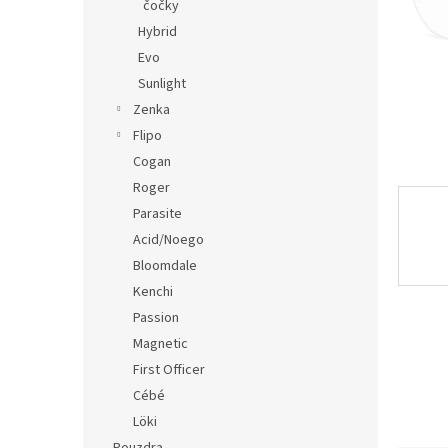
n
čočky
e
Hybrid
l
Evo
Sunlight
Zenka
Flipo
Cogan
Roger
Parasite
Acid/Noego
Bloomdale
Kenchi
Passion
Magnetic
First Officer
Cébé
Löki