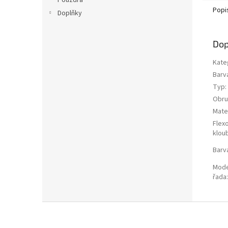
Pouzdra
Popi
Doplňky
Dop
Kate
Barv
Typ
:
Obru
Mater
Flex
klou
Barv
Mode
řada
:
Z
á