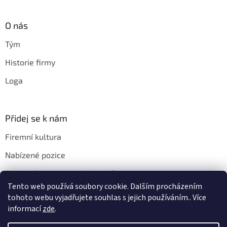
O nás
Tým
Historie firmy
Loga
Přidej se k nám
Firemní kultura
Nabízené pozice
Chci u vás pracovat. Jak na to?
Tento web používá soubory cookie. Dalším procházením
tohoto webu vyjadřujete souhlas s jejich používáním.. Více
informací
zde
.
Vytvořil Shoptet