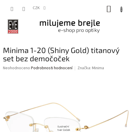
Přejít
NÁKUP
na
CZK
obsah
KOŠÍK
Minima 1-20 (Shiny Gold) titanový
set bez demočoček
Průměrné
Neohodnoceno
Podrobnosti hodnocení
Značka:
Minima
hodnocení
produktu
je
0,0
z
5
hvězdiček.