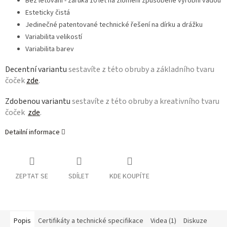
Bez letování - záruka 10 let na zlomení způsobené výrobní vadou
Esteticky čistá
Jedinečné patentované technické řešení na dírku a drážku
Variabilita velikostí
Variabilita barev
Decentní variantu
sestavíte z této obruby a základního tvaru
čoček
zde
.
Zdobenou variantu
sestavíte z této obruby a kreativního tvaru
čoček
zde
.
Detailní informace
ZEPTAT SE
SDÍLET
KDE KOUPÍTE
Popis
Certifikáty a technické specifikace
Videa (1)
Diskuze