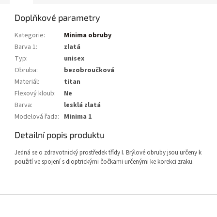
Doplňkové parametry
Kategorie
:
Minima obruby
Barva 1
:
zlatá
Typ
:
unisex
Obruba
:
bezobroučková
Materiál
:
titan
Flexový kloub
:
Ne
Barva
:
lesklá zlatá
Modelová řada
:
Minima 1
Detailní popis produktu
Jedná se o zdravotnický prostředek třídy I. Brýlové obruby jsou určeny k
použití ve spojení s dioptrickými čočkami určenými ke korekci zraku.
Z
á