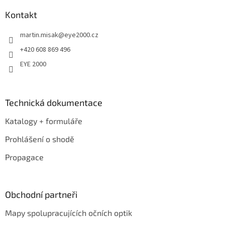
p
a
Kontakt
t
martin.misak
@
eye2000.cz
í
+420 608 869 496
EYE 2000
Technická dokumentace
Katalogy + formuláře
Prohlášení o shodě
Propagace
Obchodní partneři
Mapy spolupracujících očních optik