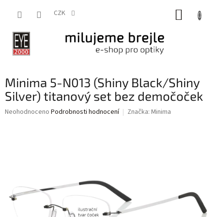
Přejít
NÁKUP
na
CZK
obsah
KOŠÍK
Minima 5-N013 (Shiny Black/Shiny
Silver) titanový set bez demočoček
Průměrné
Neohodnoceno
Podrobnosti hodnocení
Značka:
Minima
hodnocení
produktu
je
0,0
z
5
hvězdiček.