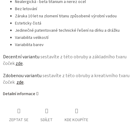
Nealergická - beta titanium a nerez ocel
Bez letování
Záruka 10 let na zlomení titanu způsobené výrobní vadou
Esteticky čistá
Jedinečné patentované technické řešení na dírku a drážku
Variabilita velikostí
Variabilita barev
Decentní variantu
sestavíte z této obruby a základního tvaru
čoček
zde
.
Zdobenou variantu
sestavíte z této obruby a kreativního tvaru
čoček
zde
.
Detailní informace
ZEPTAT SE
SDÍLET
KDE KOUPÍTE