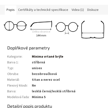
Popis
Certifikáty a technické specifikace
Videa (1)
Diskuze
Délka stranice
144 mm
Doplňkové parametry
Kategorie
:
Minima vrtané brýle
Barva 1
:
stříbrná
Typ
:
unisex
Obruba
:
bezobroučková
Materiál
:
titan a nerez ocel
Flexový kloub
:
Ne
Barva
:
lesklá černá/lesklá stříbrná
Modelová řada
:
Minima 5
Detailní popis produktu