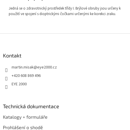
Jedná se o zdravotnický prostředek třídy I. Brýlové obruby jsou určeny k
použití ve spojení s dioptrickými čočkami určenými ke korekci zraku.
Z
á
p
a
Kontakt
t
martin.misak
@
eye2000.cz
í
+420 608 869 496
EYE 2000
Technická dokumentace
Katalogy + formuláře
Prohlášení o shodě