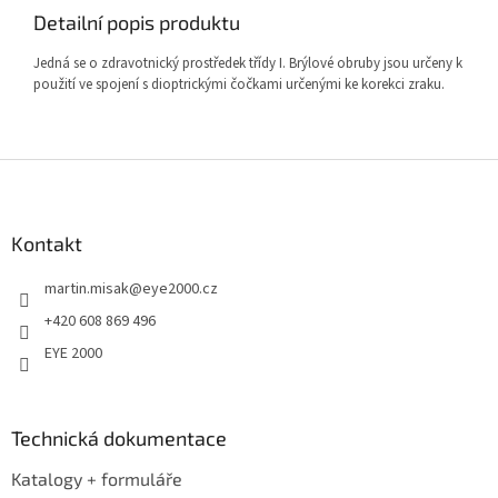
Detailní popis produktu
Jedná se o zdravotnický prostředek třídy I. Brýlové obruby jsou určeny k
použití ve spojení s dioptrickými čočkami určenými ke korekci zraku.
Z
á
p
a
Kontakt
t
martin.misak
@
eye2000.cz
í
+420 608 869 496
EYE 2000
Technická dokumentace
Katalogy + formuláře