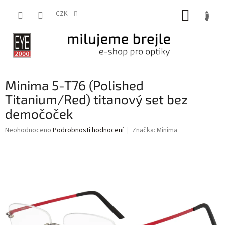
Přejít
NÁKUP
na
CZK
obsah
KOŠÍK
Minima 5-T76 (Polished
Titanium/Red) titanový set bez
demočoček
Průměrné
Neohodnoceno
Podrobnosti hodnocení
Značka:
Minima
hodnocení
produktu
je
0,0
z
5
hvězdiček.