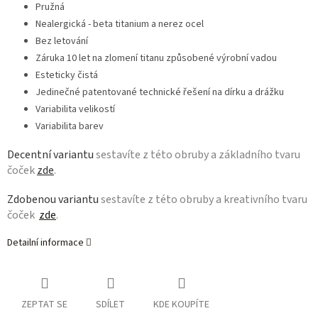
Pružná
Nealergická - beta titanium a nerez ocel
Bez letování
Záruka 10 let na zlomení titanu způsobené výrobní vadou
Esteticky čistá
Jedinečné patentované technické řešení na dírku a drážku
Variabilita velikostí
Variabilita barev
Decentní variantu
sestavíte z této obruby a základního tvaru
čoček
zde
.
Zdobenou variantu
sestavíte z této obruby a kreativního tvaru
čoček
zde
.
Detailní informace
ZEPTAT SE
SDÍLET
KDE KOUPÍTE