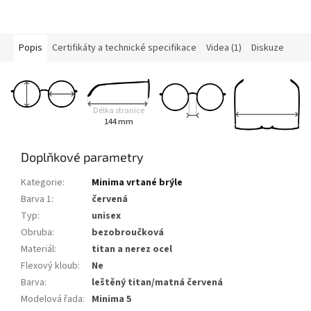
Popis
Certifikáty a technické specifikace
Videa (1)
Diskuze
Délka stranice
144 mm
Doplňkové parametry
Kategorie
:
Minima vrtané brýle
Barva 1
:
červená
Typ
:
unisex
Obruba
:
bezobroučková
Materiál
:
titan a nerez ocel
Flexový kloub
:
Ne
Barva
:
leštěný titan/matná červená
Modelová řada
:
Minima 5