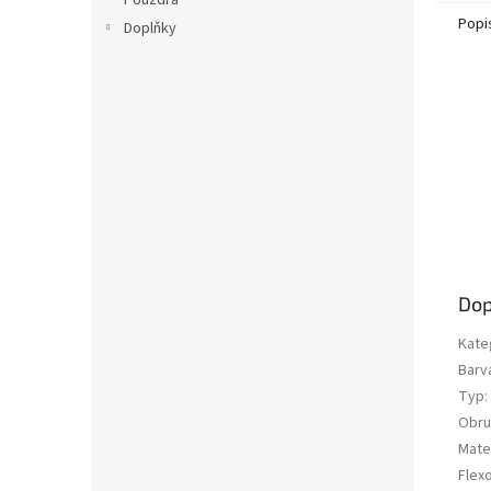
Pouzdra
Popi
Doplňky
Dop
Kate
Barv
Typ
:
Obru
Mater
Flex