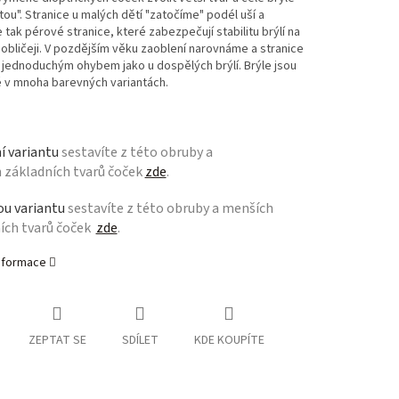
ou". Stranice u malých dětí "zatočíme" podél uší a
tak pérové stranice, které zabezpečují stabilitu brýlí na
bličeji. V pozdějším věku zaoblení narovnáme a stranice
jednoduchým ohybem jako u dospělých brýlí. Brýle jsou
 v mnoha barevných variantách.
í variantu
sestavíte z této obruby
a
h
základních tvarů čoček
zde
.
u variantu
sestavíte z této obruby a menších
ích tvarů čoček
zde
.
informace
ZEPTAT SE
SDÍLET
KDE KOUPÍTE