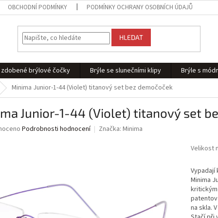
OBCHODNÍ PODMÍNKY
PODMÍNKY OCHRANY OSOBNÍCH ÚDAJŮ
HLEDAT
 - zdobené brýlové čočky
Brýle se slunečními klipy
Brýle s módn
Minima Junior-1-44 (Violet) titanový set bez demočoček
ma Junior-1-44 (Violet) titanový set 
né
noceno
Podrobnosti hodnocení
Značka:
Minima
ní
u
Velikost 
Vypadají 
Minima Ju
kritickým
ek.
patentov
na skla. 
Stačí při