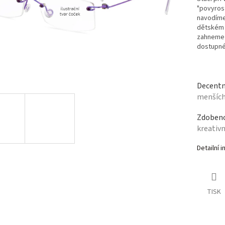
"povyrost
navodíme 
dětském o
zahneme 
dostupné
Decentn
menšíc
Zdobeno
kreativn
Detailní 
TISK