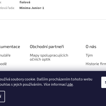
a
:
fialová
lová řada
:
Minima Junior-1
okumentace
Obchodní partneři
O nás
muláře
Mapy spolupracujících
Tým
očních optik
hodě
Historie fir
Loga
oužívá soubory cookie. Dalším procházením tohoto webu
ouhlas s jejich používáním.. Více informací
zde
.
azena.
Upravit nastavení cookies
í