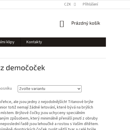
CZK
Přihlášení
NÁKUPNÍ
Prázdný košík
KOŠÍK
ími klipy
Kontakty
bez demočoček
nosníku
křehce, ale jsou jedny z nejodolnějších! Titanové brýle
nior totiž nemají žádné letování, které bývá na brýlích
 místem. Brýlové čočky jsou uchyceny speciálním
aným způsobem, který minimálně přenáší pnutí z obruby
V neposlední řadě jsou lehoučké a rostou s Vaším dítětem.
 výměně dioptrických čoček zvolit větší tvar a celé brýle