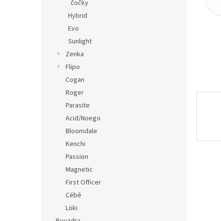
n
čočky
e
Hybrid
l
Evo
Sunlight
Zenka
Flipo
Cogan
Roger
Parasite
Acid/Noego
Bloomdale
Kenchi
Passion
Magnetic
First Officer
Cébé
Löki