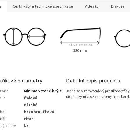
s
Certifikáty a technické specifikace
Videa (1)
Diskuze
Délka stranice
130 mm
lňkové parametry
Detailní popis produktu
gorie
:
Minima vrtané brýle
Jedná se o zdravotnický prostředek třídy 
dioptrickými čočkami určenými ke korekc
a 1
:
fialová
dětské
ba
:
bezobroučková
iál
:
titan
ový kloub
:
Ne