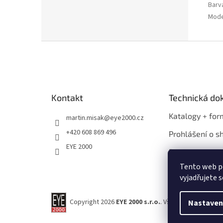
Barv
Mode
Z
á
p
a
t
Kontakt
Technická d
í
Katalogy + for
martin.misak
@
eye2000.cz
+420 608 869 496
Prohlášení o s
EYE 2000
Propagace
Tento web p
vyjadřujete s
Copyright 2026
EYE 2000 s.r.o.
. Všechna práva vyhr
Nastaven